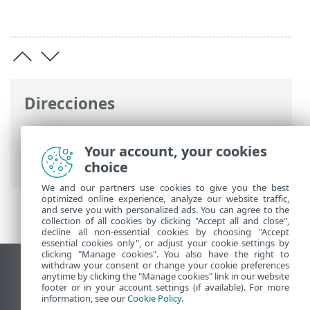
Direcciones
Ayuda en línea de ESET
>
ESET Endpoint
Security
>
Especificaciones > Requisitos
Your account, your cookies
del sistema
choice
We and our partners use cookies to give you the best
optimized online experience, analyze our website traffic,
and serve you with personalized ads. You can agree to the
collection of all cookies by clicking "Accept all and close",
decline all non-essential cookies by choosing "Accept
essential cookies only", or adjust your cookie settings by
clicking "Manage cookies". You also have the right to
withdraw your consent or change your cookie preferences
Ver sitio para ordenador
anytime by clicking the "Manage cookies" link in our website
footer or in your account settings (if available). For more
End of Life
information, see our
Cookie Policy
.
Base de conocimiento de ESET