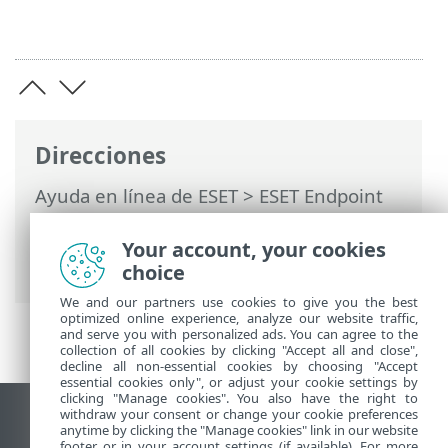
Direcciones
Ayuda en línea de ESET
>
ESET Endpoint
Security
>
Especificaciones >
Requisitos
del sistema
> El soporte para Windows 10
Your account, your cookies
de 32 bits está terminando
choice
We and our partners use cookies to give you the best
optimized online experience, analyze our website traffic,
and serve you with personalized ads. You can agree to the
collection of all cookies by clicking "Accept all and close",
decline all non-essential cookies by choosing "Accept
essential cookies only", or adjust your cookie settings by
clicking "Manage cookies". You also have the right to
withdraw your consent or change your cookie preferences
Ver sitio para ordenador
anytime by clicking the "Manage cookies" link in our website
footer or in your account settings (if available). For more