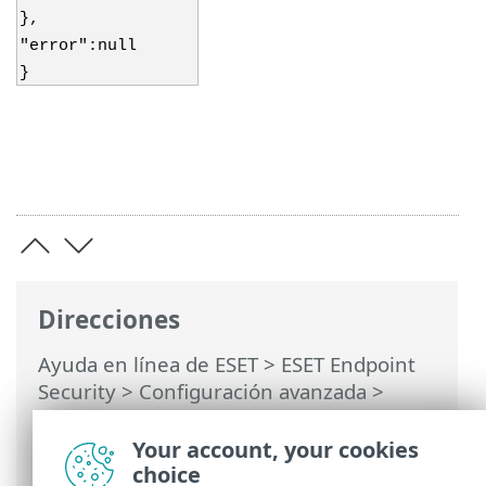
},
"error":null
}
Direcciones
Ayuda en línea de ESET
>
ESET Endpoint
Security
>
Configuración avanzada
>
Supervisión y administración remotas
>
Lista de comandos ERMM JSON
> obtener
Your account, your cookies
estado-activación
choice