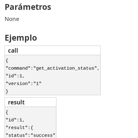
Parámetros
None
Ejemplo
call
{
"command":"get_activation_status",
"id":1,
"version":"1"
}
result
{
"id":1,
"result":{
"status":"success"