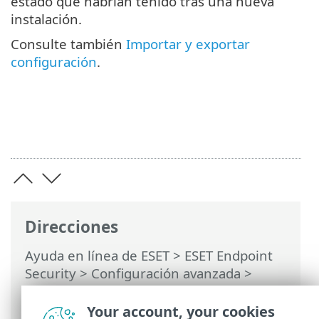
estado que habrían tenido tras una nueva
instalación.
Consulte también
Importar y exportar
configuración
.
Direcciones
Ayuda en línea de ESET
>
ESET Endpoint
Security
>
Configuración avanzada
>
Revertir los ajustes de configuración
avanzada > Restaurar todos los valores
Your account, your cookies