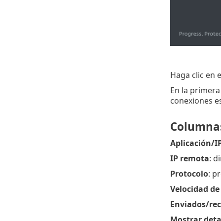
Haga clic en 
En la primera 
conexiones es
Columna
Aplicación/IP
IP remota
: d
Protocolo
: p
Velocidad de
Enviados/rec
Mostrar deta