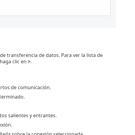
de transferencia de datos. Para ver la lista de
 haga clic en
>
.
uertos de comunicación.
eterminado.
atos salientes y entrantes.
exión.
llada sobre la conexión seleccionada.