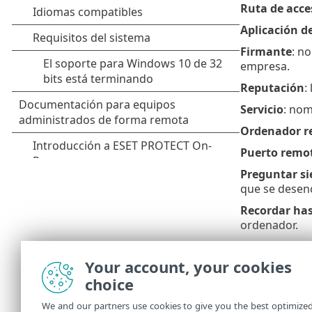
Ruta de acce
Aplicación d
Firmante
: n
empresa.
Reputación
:
Servicio
: nom
Ordenador r
Puerto remo
Preguntar s
que se desen
Recordar hast
ordenador.
Crear regla 
ESET Endpoint
Your account, your cookies
aplicación.
choice
Permitir
: pe
We and our partners use cookies to give you the best optimize