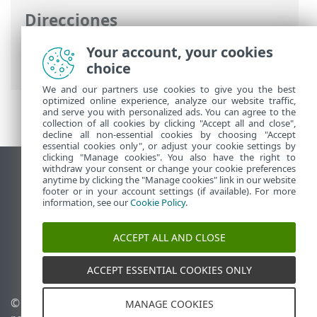
Direcciones
Ayuda en línea de ESET
>
ESET Endpoint
Your account, your cookies
Security
>
Empezar
> Menú contextual
choice
We and our partners use cookies to give you the best
optimized online experience, analyze our website traffic,
and serve you with personalized ads. You can agree to the
collection of all cookies by clicking "Accept all and close",
decline all non-essential cookies by choosing "Accept
essential cookies only", or adjust your cookie settings by
clicking "Manage cookies". You also have the right to
withdraw your consent or change your cookie preferences
Ver sitio para ordenador
anytime by clicking the "Manage cookies" link in our website
footer or in your account settings (if available). For more
End of Life
information, see our
Cookie Policy
.
Base de conocimiento de ESET
Foro de ESET
ACCEPT ALL AND CLOSE
ESET Status Portal
Soporte técnico regional
ACCEPT ESSENTIAL COOKIES ONLY
© 1992 - 2026 ESET, spol. s
Administrar cookies
MANAGE COOKIES