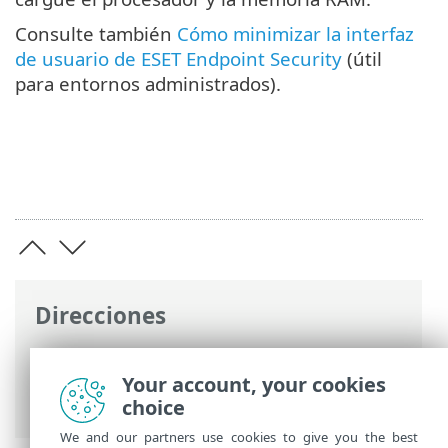
Consulte también
Cómo minimizar la interfaz
de usuario de ESET Endpoint Security
(útil
para entornos administrados).
Direcciones
Ayuda en línea de ESET
>
ESET Endpoint
Security
>
Configuración avanzada
>
Your account, your cookies
Interfaz de usuario
choice
We and our partners use cookies to give you the best