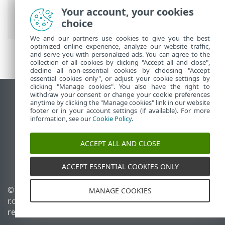
Ayuda en línea de ESET
>
ESET Endpoint
Your account, your cookies
Security
>
Inicio
> Perfiles
choice
We and our partners use cookies to give you the best
optimized online experience, analyze our website traffic,
and serve you with personalized ads. You can agree to the
collection of all cookies by clicking "Accept all and close",
decline all non-essential cookies by choosing "Accept
essential cookies only", or adjust your cookie settings by
clicking "Manage cookies". You also have the right to
withdraw your consent or change your cookie preferences
Ver sitio del escritorio
anytime by clicking the "Manage cookies" link in our website
footer or in your account settings (if available). For more
End of Life
information, see our
Cookie Policy
.
Base de conocimiento de ESET
Foro de ESET
ACCEPT ALL AND CLOSE
ESET Status Portal
Soporte regional
ACCEPT ESSENTIAL COOKIES ONLY
© 1992 - 2026 ESET, spol. s
Administrar perfiles
MANAGE COOKIES
r.o. - Todos los derechos
Política de cookies
reservados.