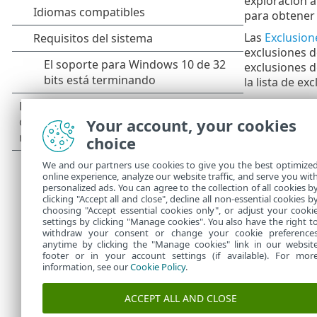
exploración a
para obtener
Las
Exclusion
exclusiones d
exclusiones d
la lista de ex
No debe confu
Your account, your cookies
Exclusione
choice
de la explo
servicio).
We and our partners use cookies to give you the best optimize
Extensione
online experience, analyze our website traffic, and serve you wit
Exclusione
personalized ads. You can agree to the collection of all cookies b
Filtro de e
clicking "Accept all and close", decline all non-essential cookies b
choosing "Accept essential cookies only", or adjust your cooki
settings by clicking "Manage cookies". You also have the right t
withdraw your consent or change your cookie preference
anytime by clicking the "Manage cookies" link in our websit
footer or in your account settings (if available). For mor
information, see our
Cookie Policy
.
ACCEPT ALL AND CLOSE