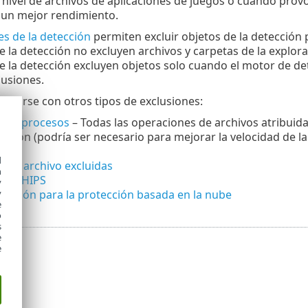
 nivel de archivos de aplicaciones de juegos o cuando pr
 un mejor rendimiento.
es de la detección
permiten excluir objetos de la detección p
e la detección no excluyen archivos y carpetas de la explor
e la detección excluyen objetos solo cuando el motor de det
clusiones.
ndirse con otros tipos de exclusiones:
s de procesos
– Todas las operaciones de archivos atribuida
ración (podría ser necesario para mejorar la velocidad de la
d
s de archivo excluidas
h
s de HIPS
y
xclusión para la protección basada en la nube
y
e
o
s
e
e