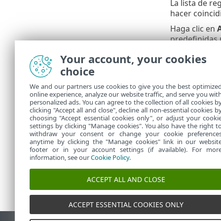
La lista de r
hacer coincid
Haga clic en
predefinidas 
eliminar todas
Your account, your cookies
útil si no de
choice
Las reglas se 
Para cambiar l
We and our partners use cookies to give you the best optimize
online experience, analyze our website traffic, and serve you wit
prioridad de l
personalized ads. You can agree to the collection of all cookies b
Consulte ta
clicking "Accept all and close", decline all non-essential cookies b
choosing "Accept essential cookies only", or adjust your cooki
settings by clicking "Manage cookies". You also have the right t
withdraw your consent or change your cookie preference
anytime by clicking the "Manage cookies" link in our websit
footer or in your account settings (if available). For mor
information, see our
Cookie Policy
.
ACCEPT ALL AND CLOSE
ACCEPT ESSENTIAL COOKIES ONLY