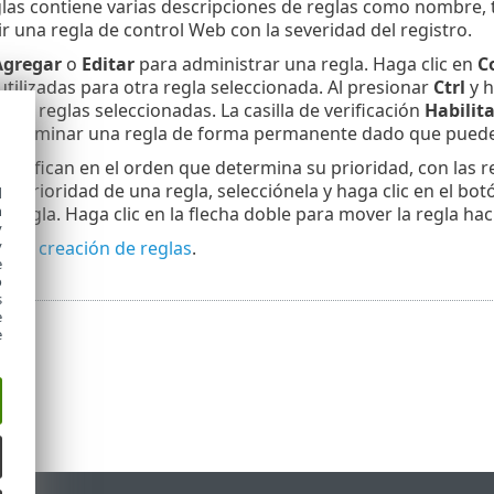
eglas contiene varias descripciones de reglas como nombre, 
ir una regla de control Web con la severidad del registro.
Agregar
o
Editar
para administrar una regla. Haga clic en
C
utilizadas para otra regla seleccionada. Al presionar
Ctrl
y h
 las reglas seleccionadas. La casilla de verificación
Habilit
sea eliminar una regla de forma permanente dado que puede u
clasifican en el orden que determina su prioridad, con las r
a prioridad de una regla, selecciónela y haga clic en el bot
d
h
a regla. Haga clic en la flecha doble para mover la regla haci
y
mbién
creación de reglas
.
y
e
o
s
e
e