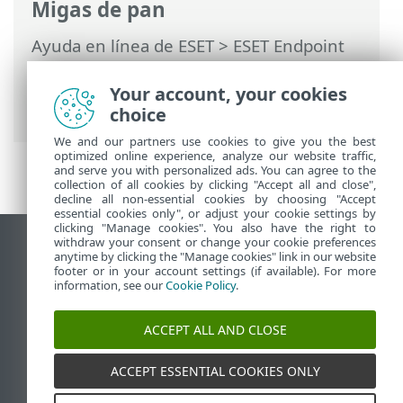
Migas de pan
Ayuda en línea de ESET
>
ESET Endpoint
Security
>
Configuración avanzada
>
Protecciones
>
Protección del acceso a la
Your account, your cookies
Web
> Control Web
choice
We and our partners use cookies to give you the best
optimized online experience, analyze our website traffic,
and serve you with personalized ads. You can agree to the
collection of all cookies by clicking "Accept all and close",
decline all non-essential cookies by choosing "Accept
essential cookies only", or adjust your cookie settings by
clicking "Manage cookies". You also have the right to
withdraw your consent or change your cookie preferences
Ver sitio del escritorio
anytime by clicking the "Manage cookies" link in our website
footer or in your account settings (if available). For more
End of Life
information, see our
Cookie Policy
.
Base de conocimiento de ESET
Foro de ESET
ACCEPT ALL AND CLOSE
ESET Status Portal
Soporte regional
ACCEPT ESSENTIAL COOKIES ONLY