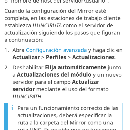
o "nombre de host del servidor\usuario".
Cuando la configuración del Mirror esté
completa, en las estaciones de trabajo cliente
establezca
\\UNC\RUTA
como el servidor de
actualización siguiendo los pasos que figuran
a continuación:
Abra
Configuración avanzada
y haga clic en
Actualizar
>
Perfiles
>
Actualizaciones
.
Deshabilitar
Elija automáticamente
junto
a
Actualizaciones del módulo
y un nuevo
servidor para el campo
Actualizar
servidor
mediante el uso del formato
\\UNC\PATH
.
Para un funcionamiento correcto de las
actualizaciones, deberá especificar la
ruta a la carpeta del Mirror como una
ruta UNC. Es posible que no funcionen