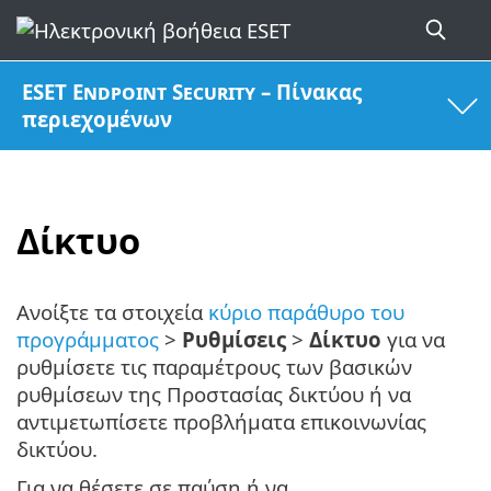
ESET Endpoint Security – Πίνακας
περιεχομένων
Δίκτυο
Ανοίξτε τα στοιχεία
κύριο παράθυρο του
προγράμματος
>
Ρυθμίσεις
>
Δίκτυο
για να
ρυθμίσετε τις παραμέτρους των βασικών
ρυθμίσεων της Προστασίας δικτύου ή να
αντιμετωπίσετε προβλήματα επικοινωνίας
δικτύου.
Για να θέσετε σε παύση ή να