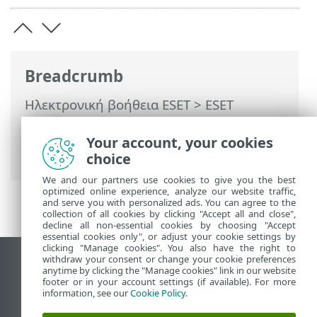
Breadcrumb
Ηλεκτρονική βοήθεια ESET
>
ESET
Endpoint Security
>
Χρησιμοποιώντας το
ESET Endpoint Security
>
Ρυθμίσεις
>
Your account, your cookies
Δίκτυο
choice
We and our partners use cookies to give you the best
optimized online experience, analyze our website traffic,
and serve you with personalized ads. You can agree to the
collection of all cookies by clicking "Accept all and close",
decline all non-essential cookies by choosing "Accept
essential cookies only", or adjust your cookie settings by
clicking "Manage cookies". You also have the right to
withdraw your consent or change your cookie preferences
Προβολή ιστότοπου επιφάνειας εργασίας
anytime by clicking the "Manage cookies" link in our website
footer or in your account settings (if available). For more
End of Life
information, see our
Cookie Policy
.
Γνωσιακή βάση ESET