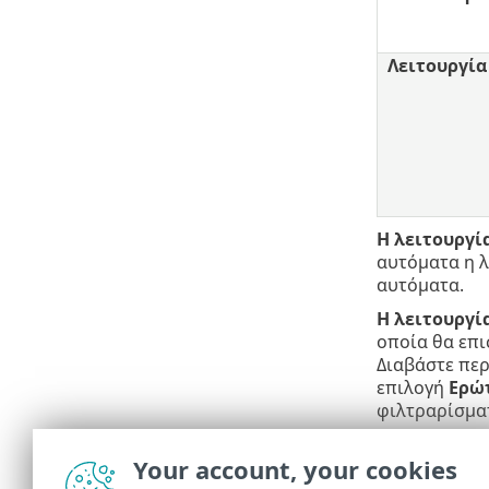
Λειτουργία
Η λειτουργί
αυτόματα η λ
αυτόματα.
Η λειτουργί
οποία θα επι
Διαβάστε περ
επιλογή
Ερώ
φιλτραρίσματ
Ρυθμίσεις λε
Your account, your cookies
αποθήκευση 