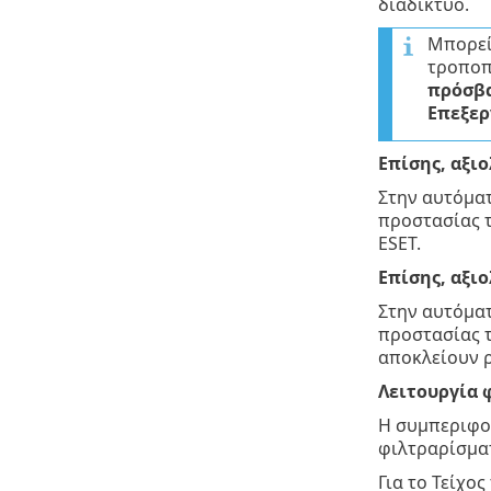
διαδίκτυο.
Μπορεί
τροποπ
πρόσβα
Επεξερ
Επίσης, αξι
Στην αυτόματ
προστασίας τ
ESET.
Επίσης, αξι
Στην αυτόματ
προστασίας τ
αποκλείουν ρ
Λειτουργία 
Η συμπεριφορ
φιλτραρίσματ
Για το Τείχο