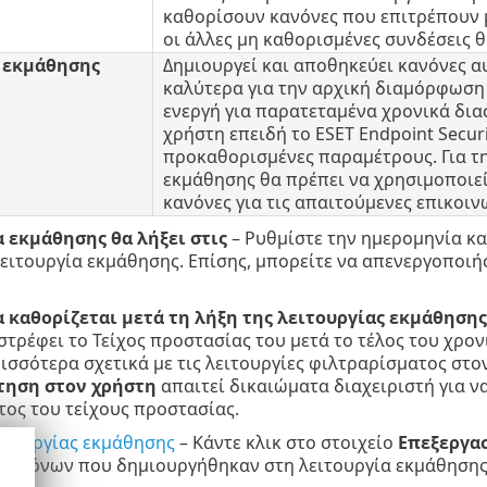
καθορίσουν κανόνες που επιτρέπουν μ
οι άλλες μη καθορισμένες συνδέσεις θα
 εκμάθησης
Δημιουργεί και αποθηκεύει κανόνες α
καλύτερα για την αρχική διαμόρφωση τ
ενεργή για παρατεταμένα χρονικά δια
χρήστη επειδή το ESET Endpoint Secu
προκαθορισμένες παραμέτρους. Για τ
εκμάθησης θα πρέπει να χρησιμοποιεί
κανόνες για τις απαιτούμενες επικοιν
α εκμάθησης θα λήξει στις
– Ρυθμίστε την ημερομηνία κα
ειτουργία εκμάθησης. Επίσης, μπορείτε να απενεργοποιή
α καθορίζεται μετά τη λήξη της λειτουργίας εκμάθησης
στρέφει το Τείχος προστασίας του μετά το τέλος του χρον
ισσότερα σχετικά με τις λειτουργίες φιλτραρίσματος στο
τηση στον χρήστη
απαιτεί δικαιώματα διαχειριστή για να
ος του τείχους προστασίας.
ιτουργίας εκμάθησης
– Κάντε κλικ στο στοιχείο
Επεξεργα
κανόνων που δημιουργήθηκαν στη λειτουργία εκμάθησης