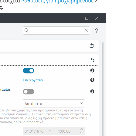
 στοιχεία
Ρυθμίσεις για προχωρημένους
>
ς
.