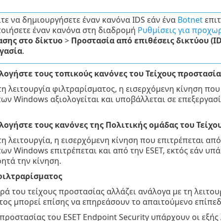
τε να δημιουργήσετε έναν κανόνα IDS εάν ένα
Botnet
επιτ
οιήσετε έναν κανόνα στη διαδρομή
Ρυθμίσεις για προχω
σης στο δίκτυο
>
Προστασία από επιθέσεις δικτύου (ID
γασία
.
ολογήστε τους τοπικούς κανόνες του Τείχους προστασί
η λειτουργία φιλτραρίσματος, η εισερχόμενη κίνηση που
ων Windows αξιολογείται και υποβάλλεται σε επεξεργασία
ολογήστε τους κανόνες της Πολιτικής ομάδας του Τείχ
η λειτουργία, η εισερχόμενη κίνηση που επιτρέπεται από
ων Windows επιτρέπεται και από την ESET, εκτός εάν υπ
ητά την κίνηση.
φιλτραρίσματος
ά του τείχους προστασίας αλλάζει ανάλογα με τη λειτουρ
ος μπορεί επίσης να επηρεάσουν το απαιτούμενο επίπεδ
ς προστασίας του ESET Endpoint Security υπάρχουν οι εξής