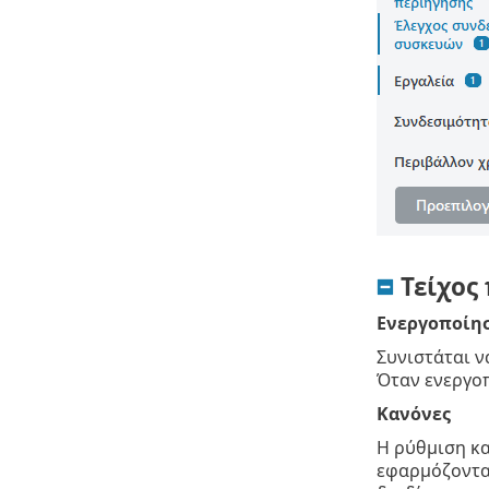
Τείχος
Ενεργοποίησ
Συνιστάται ν
Όταν ενεργοπ
Κανόνες
Η ρύθμιση κ
εφαρμόζονται