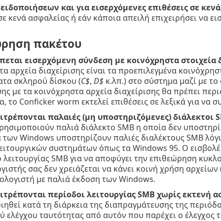
ειδοποιήσεων και για εισερχόμενες επιθέσεις σε κεν
σε κενά ασφαλείας ή εάν κάποια απειλή επιχειρήσει να ει
ρηση πακέτου
πεται εισερχόμενη σύνδεση με κοινόχρηστα στοιχεία
τα αρχεία διαχείρισης είναι τα προεπιλεγμένα κοινόχρησ
ατα σκληρού δίσκου (
C$
,
D$
κ.λπ.) στο σύστημα μαζί με το
ης με τα κοινόχρηστα αρχεία διαχείρισης θα πρέπει περι
, το Conficker worm εκτελεί επιθέσεις σε λεξικά για να 
ιτρέπονται παλαιές (μη υποστηριζόμενες) διάλεκτοι 
ρησιμοποιούν παλιά διάλεκτο SMB η οποία δεν υποστηρίζ
 των Windows υποστηρίζουν παλιές διαλέκτους SMB λόγω
λειτουργικών συστημάτων όπως τα Windows 95. Ο εισβολέ
ο λειτουργίας SMB για να αποφύγει την επιθεώρηση κυκλ
γιστής σας δεν χρειάζεται να κάνει κοινή χρήση αρχείων
πολογιστή με παλιά έκδοση των Windows.
ιτρέπονται περίοδοι λειτουργίας SMB χωρίς εκτενή α
ιηθεί κατά τη διάρκεια της διαπραγμάτευσης της περιόδ
ύ ελέγχου ταυτότητας από αυτόν που παρέχει ο έλεγχος 