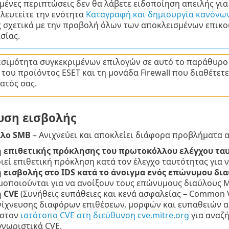
μένες περιπτώσεις δεν θα λάβετε ειδοποίηση απειλής για
λευτείτε την ενότητα
Καταγραφή και δημιουργία κανόνων
ς σχετικά με την προβολή όλων των αποκλεισμένων επικο
σίας.
εσιμότητα συγκεκριμένων επιλογών σε αυτό το παράθυρο 
του προϊόντος ESET και τη μονάδα Firewall που διαθέτετ
ατός σας.
υση εισβολής
λο SMB
– Ανιχνεύει και αποκλείει διάφορα προβλήματα 
 επιθετικής πρόκλησης του πρωτοκόλλου ελέγχου τα
εί επιθετική πρόκληση κατά τον έλεγχο ταυτότητας για 
 εισβολής στο IDS κατά το άνοιγμα ενός επώνυμου δι
μοποιούνται για να ανοίξουν τους επώνυμους διαύλους
 CVE
(Συνήθεις ευπάθειες και κενά ασφαλείας – Common Vu
νίχνευσης διαφόρων επιθέσεων, μορφών και ευπαθειών 
 στον
ιστότοπο CVE στη διεύθυνση cve.mitre.org
για αναζ
γνωριστικά CVE.