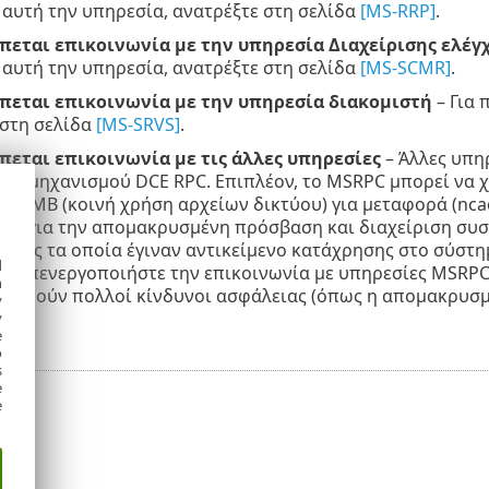
 αυτή την υπηρεσία, ανατρέξτε στη σελίδα
[MS-RRP]
.
πεται επικοινωνία με την υπηρεσία Διαχείρισης ελέ
 αυτή την υπηρεσία, ανατρέξτε στη σελίδα
[MS-SCMR]
.
πεται επικοινωνία με την υπηρεσία διακομιστή
– Για 
 στη σελίδα
[MS-SRVS]
.
πεται επικοινωνία με τις άλλες υπηρεσίες
– Άλλες υπη
 του μηχανισμού DCE RPC. Επιπλέον, το MSRPC μπορεί να
ο SMB (κοινή χρήση αρχείων δικτύου) για μεταφορά (nca
εις για την απομακρυσμένη πρόσβαση και διαχείριση σ
λείας τα οποία έγιναν αντικείμενο κατάχρησης στο σύστη
d
). Απενεργοποιήστε την επικοινωνία με υπηρεσίες MSRPC 
h
οιηθούν πολλοί κίνδυνοι ασφάλειας (όπως η απομακρυσμέ
y
).
y
e
o
s
e
e