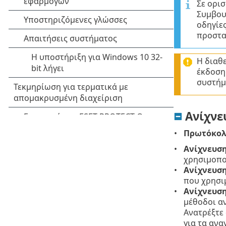
Σε ορισ
Συμβου
οδηγίε
προστα
Η διαθ
έκδοση 
συστήμ
Ανίχνε
Πρωτόκολ
Ανίχνευση
χρησιμοποι
Ανίχνευση
που χρησι
Ανίχνευση
μέθοδοι α
Ανατρέξτε
για τα ανα