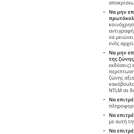
αποκρίσεων
Να μην επ
πρωτόκολ
κοινόχρηστ
αντιγραφή 
να μειώνει
ενός αρχεί
Να μην επ
της ζώνης
εκδόσεις)
περίπτωση
ζώνης αξι
κακόβουλο 
NTLM σε δι
Να επιτρέ
πληροφορίε
Να επιτρέ
με αυτή τη
Να επιτρέ