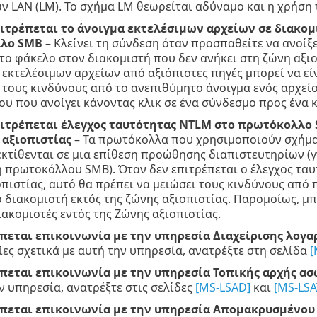
 LAN (LM). Το σχήμα LM θεωρείται αδύναμο και η χρήση 
ιτρέπεται το άνοιγμα εκτελέσιμων αρχείων σε διακομι
λο SMB
– Κλείνει τη σύνδεση όταν προσπαθείτε να ανοίξετε 
ο φάκελο στον διακομιστή που δεν ανήκει στη ζώνη αξιοπ
εκτελέσιμων αρχείων από αξιόπιστες πηγές μπορεί να εί
 τους κινδύνους από το ανεπιθύμητο άνοιγμα ενός αρχεί
ου που ανοίγει κάνοντας κλικ σε ένα σύνδεσμο προς ένα 
ιτρέπεται έλεγχος ταυτότητας NTLM στο πρωτόκολλο 
 αξιοπιστίας
– Τα πρωτόκολλα που χρησιμοποιούν σχήματ
 εκτίθενται σε μια επίθεση προώθησης διαπιστευτηρίων 
 πρωτοκόλλου SMB). Όταν δεν επιτρέπεται ο έλεγχος ταυ
οπιστίας, αυτό θα πρέπει να μειώσει τους κινδύνους απ
διακομιστή εκτός της ζώνης αξιοπιστίας. Παρομοίως, μπ
ακομιστές εντός της Ζώνης αξιοπιστίας.
πεται επικοινωνία με την υπηρεσία Διαχείρισης λογ
ς σχετικά με αυτή την υπηρεσία, ανατρέξτε στη σελίδα
[
πεται επικοινωνία με την υπηρεσία Τοπικής αρχής ασ
ν υπηρεσία, ανατρέξτε στις σελίδες
[MS-LSAD]
και
[MS-LSA
πεται επικοινωνία με την υπηρεσία Απομακρυσμένο