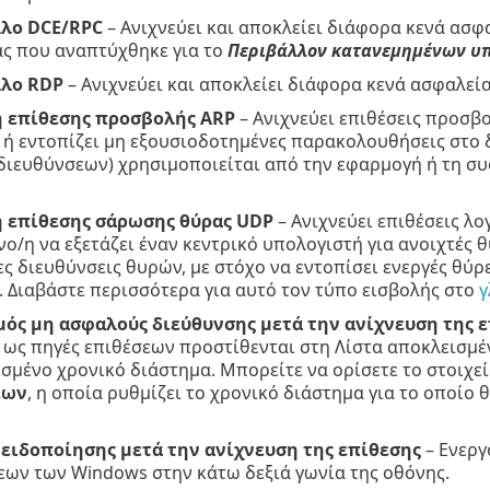
λο DCE/RPC
– Ανιχνεύει και αποκλείει διάφορα κενά ασ
ας που αναπτύχθηκε για το
Περιβάλλον κατανεμημένων υπ
λο RDP
– Ανιχνεύει και αποκλείει διάφορα κενά ασφαλεί
 επίθεσης προσβολής ARP
– Ανιχνεύει επιθέσεις προσ
 ή εντοπίζει μη εξουσιοδοτημένες παρακολουθήσεις στο 
διευθύνσεων) χρησιμοποιείται από την εφαρμογή ή τη συ
 επίθεσης σάρωσης θύρας UDP
– Ανιχνεύει επιθέσεις λ
ο/η να εξετάζει έναν κεντρικό υπολογιστή για ανοιχτές
ς διευθύνσεις θυρών, με στόχο να εντοπίσει ενεργές θύρε
 Διαβάστε περισσότερα για αυτό τον τύπο εισβολής στο
γ
ός μη ασφαλούς διεύθυνσης μετά την ανίχνευση της 
ί ως πηγές επιθέσεων προστίθενται στη Λίστα αποκλεισμ
ισμένο χρονικό διάστημα. Μπορείτε να ορίσετε το στοιχε
εων
, η οποία ρυθμίζει το χρονικό διάστημα για το οποίο 
ειδοποίησης μετά την ανίχνευση της επίθεσης
– Ενεργ
εων των Windows στην κάτω δεξιά γωνία της οθόνης.