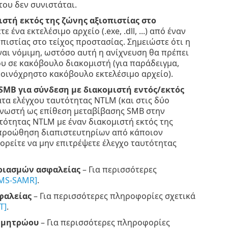
του δεν συνιστάται.
στή εκτός της ζώνης αξιοπιστίας στο
ένα εκτελέσιμο αρχείο (.exe, .dll, ...) από έναν
ιστίας στο τείχος προστασίας. Σημειώστε ότι η
ναι νόμιμη, ωστόσο αυτή η ανίχνευση θα πρέπει
ου σε κακόβουλο διακομιστή (για παράδειγμα,
κοινόχρηστο κακόβουλο εκτελέσιμο αρχείο).
SMB για σύνδεση με διακομιστή εντός/εκτός
α ελέγχου ταυτότητας NTLM (και στις δύο
(γνωστή ως επίθεση μεταβίβασης SMB στην
τότητας NTLM με έναν διακομιστή εκτός της
ό προώθηση διαπιστευτηρίων από κάποιον
ορείτε να μην επιτρέψετε έλεγχο ταυτότητας
αριασμών ασφαλείας
– Για περισσότερες
MS-SAMR]
.
φαλείας
– Για περισσότερες πληροφορίες σχετικά
T]
.
υ μητρώου
– Για περισσότερες πληροφορίες