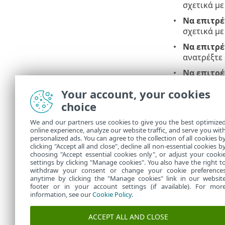
σχετικά με
Να επιτρέ
σχετικά με
Να επιτρέ
ανατρέξτε
Να επιτρέ
Microsoft
Your account, your cookies
πρωτόκολλ
choice
διασυνδέσ
κενά ασφα
We and our partners use cookies to give you the best optimize
worm κ.λπ.
online experience, analyze our website traffic, and serve you wit
ελαχιστοπ
personalized ads. You can agree to the collection of all cookies b
υπηρεσιών
clicking "Accept all and close", decline all non-essential cookies b
choosing "Accept essential cookies only", or adjust your cooki
settings by clicking "Manage cookies". You also have the right t
withdraw your consent or change your cookie preference
anytime by clicking the "Manage cookies" link in our websit
footer or in your account settings (if available). For mor
information, see our
Cookie Policy
.
ACCEPT ALL AND CLOSE