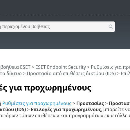
 βοήθεια ESET
>
ESET Endpoint Security
>
Ρυθμίσεις για π
το δίκτυο
>
Προστασία από επιθέσεις δικτύου (IDS)
> Επι
ές για προχωρημένους
ή
Ρυθμίσεις για προχωρημένους
>
Προστασίες
>
Προστασ
κτύου (IDS)
>
Επιλογές για προχωρημένους
, μπορείτε ν
ιαφόρων τύπων επιθέσεων και προγραμμάτων εκμετάλλευσ