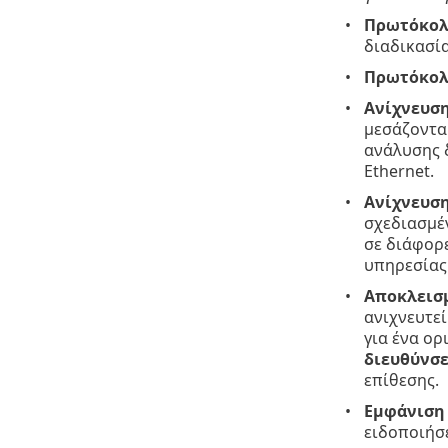
Πρωτόκολ
διαδικασί
Πρωτόκολ
Ανίχνευση
μεσάζοντα
ανάλυσης 
Ethernet.
Ανίχνευση
σχεδιασμέν
σε διάφορε
υπηρεσίας.
Αποκλεισμ
ανιχνευτε
για ένα ορ
διευθύνσ
επίθεσης.
Εμφάνιση 
ειδοποιήσ