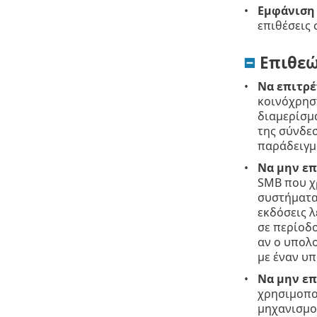
Εμφάνιση 
επιθέσεις 
Επιθεώ
Να επιτρέ
κοινόχρησ
διαμερίσμ
της σύνδεσ
παράδειγμα
Να μην επ
SMB που χ
συστήματα
εκδόσεις 
σε περίοδ
αν ο υπολο
με έναν υ
Να μην επ
χρησιμοπο
μηχανισμο