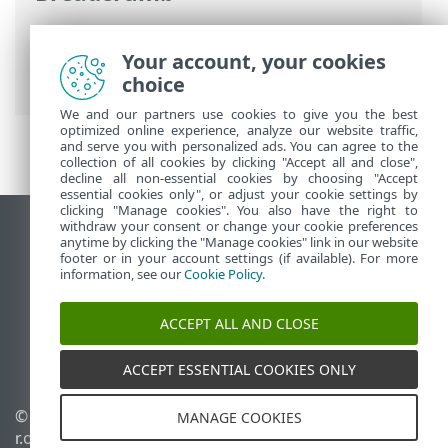
Ηλεκτρονική βοήθεια ESET
>
ESET
Endpoint Security
>
Ρυθμίσεις για
Your account, your cookies
προχωρημένους
>
Προστασίες
> SSL/TLS
choice
We and our partners use cookies to give you the best
optimized online experience, analyze our website traffic,
and serve you with personalized ads. You can agree to the
collection of all cookies by clicking "Accept all and close",
decline all non-essential cookies by choosing "Accept
essential cookies only", or adjust your cookie settings by
clicking "Manage cookies". You also have the right to
withdraw your consent or change your cookie preferences
Προβολή ιστότοπου επιφάνειας εργασίας
anytime by clicking the "Manage cookies" link in our website
footer or in your account settings (if available). For more
End of Life
information, see our
Cookie Policy
.
Γνωσιακή βάση ESET
Ομάδα συζήτησης ESET
ACCEPT ALL AND CLOSE
ESET Status Portal
Τοπική υποστήριξη
ACCEPT ESSENTIAL COOKIES ONLY
© 1992 - 2026 ESET, spol. s
Διαχείριση cookies
MANAGE COOKIES
r.o. - Με την επιφύλαξη
Πολιτική cookie