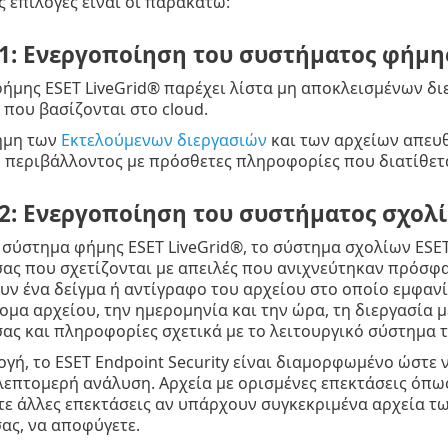
ς επιλογές είναι οι παρακάτω:
1: Ενεργοποίηση του συστήματος φήμης
ήμης ESET LiveGrid® παρέχει λίστα μη αποκλεισμένων δ
που βασίζονται στο cloud.
φήμη των
Εκτελούμενων διεργασιών
και των αρχείων απευ
 περιβάλλοντος με πρόσθετες πληροφορίες που διατίθετα
2: Ενεργοποίηση του συστήματος σχολί
 σύστημα φήμης ESET LiveGrid®, το σύστημα σχολίων ESET
ας που σχετίζονται με απειλές που ανιχνεύτηκαν πρόσφα
ν ένα δείγμα ή αντίγραφο του αρχείου στο οποίο εμφανί
νομα αρχείου, την ημερομηνία και την ώρα, τη διεργασία 
ας και πληροφορίες σχετικά με το λειτουργικό σύστημα 
γή, το ESET Endpoint Security είναι διαμορφωμένο ώστε
 λεπτομερή ανάλυση. Αρχεία με ορισμένες επεκτάσεις όπ
ε άλλες επεκτάσεις αν υπάρχουν συγκεκριμένα αρχεία τω
ας, να αποφύγετε.