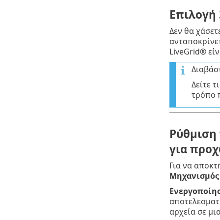
Επιλογή 
Δεν θα χάσετ
ανταποκρίνετ
LiveGrid® εί
Διαβάστ
Δείτε τ
τρόπο π
Ρύθμιση 
για προ
Για να αποκτ
Μηχανισμός
Ενεργοποίησ
αποτελεσματι
αρχεία σε μι