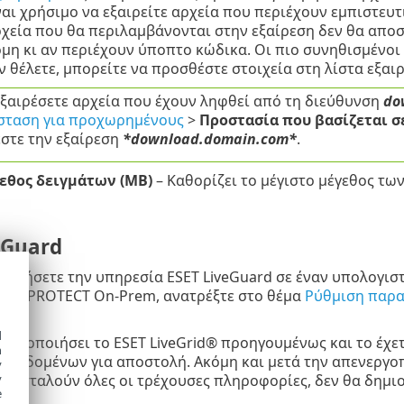
ναι χρήσιμο να εξαιρείτε αρχεία που περιέχουν εμπιστευ
ρχεία που θα περιλαμβάνονται στην εξαίρεση δεν θα αποσ
μη κι αν περιέχουν ύποπτο κώδικα. Οι πιο συνηθισμένοι
. Αν θέλετε, μπορείτε να προσθέστε στοιχεία στη λίστα εξα
εξαιρέσετε αρχεία που έχουν ληφθεί από τη διεύθυνση
do
σταση για προχωρημένους
>
Προστασία που βασίζεται σ
στε την εξαίρεση
*download.domain.com*
.
εθος δειγμάτων (MB)
– Καθορίζει το μέγιστο μέγεθος τω
eGuard
οποιήσετε την υπηρεσία ESET LiveGuard σε έναν υπολογι
ESET PROTECT On-Prem, ανατρέξτε στο θέμα
Ρύθμιση παραμ
d
ησιμοποιήσει το ESET LiveGrid® προηγουμένως και το έχ
h
 δεδομένων για αποστολή. Ακόμη και μετά την απενεργο
y
y
αποσταλούν όλες οι τρέχουσες πληροφορίες, δεν θα δημι
e