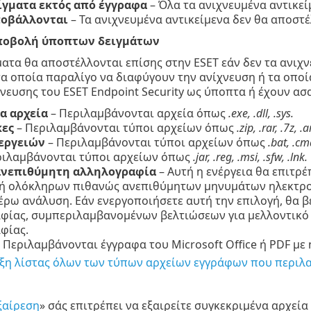
ίγματα εκτός από έγγραφα
– Όλα τα ανιχνευμένα αντικε
ποβάλλονται
– Τα ανιχνευμένα αντικείμενα δεν θα αποστέ
ποβολή ύποπτων δειγμάτων
ματα θα αποστέλλονται επίσης στην ESET εάν δεν τα ανιχν
τα οποία παραλίγο να διαφύγουν την ανίχνευση ή τα οπο
νευσης του ESET Endpoint Security ως ύποπτα ή έχουν α
α αρχεία
– Περιλαμβάνονται αρχεία όπως
.exe, .dll, .sys.
κες
– Περιλαμβάνονται τύποι αρχείων όπως
.zip, .rar, .7z, .
εργειών
– Περιλαμβάνονται τύποι αρχείων όπως
.bat, .cmd
ριλαμβάνονται τύποι αρχείων όπως
.jar, .reg, .msi, .sfw, .lnk.
ανεπιθύμητη αλληλογραφία
– Αυτή η ενέργεια θα επιτρ
ή ολόκληρων πιθανώς ανεπιθύμητων μηνυμάτων ηλεκτρον
έρω ανάλυση. Εάν ενεργοποιήσετε αυτή την επιλογή, θα β
φίας, συμπεριλαμβανομένων βελτιώσεων για μελλοντικό 
φίας.
 Περιλαμβάνονται έγγραφα του Microsoft Office ή PDF με 
ξη λίστας όλων των τύπων αρχείων εγγράφων που περιλ
ξαίρεση
» σάς επιτρέπει να εξαιρείτε συγκεκριμένα αρχεί