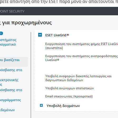
άβετε απάντηση από την ESET παρά μόνο αν απαιτούνται 