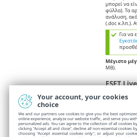
μπορεί να εί
φύλλα). Τα α
ανάλυση, ακό
(.doc κ.λπ.)
Για να 
Εγκατά
προσθέ
Μέγιστο μέγ
MB).
ESET Liv
Για να ενεργ
Your account, your cookies
διαδικτύου 
choice
Security
.
We and our partners use cookies to give you the best optimize
Εάν έχετε χρ
online experience, analyze our website traffic, and serve you wit
ακόμα πακέτα
personalized ads. You can agree to the collection of all cookies b
clicking "Accept all and close", decline all non-essential cookies b
ESET. Μόλις 
choosing "Accept essential cookies only", or adjust your cooki