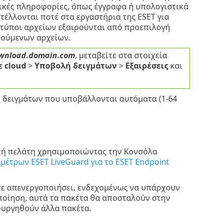
τικές πληροφορίες, όπως έγγραφα ή υπολογιστικά
τέλλονται ποτέ στα εργαστήρια της ESET για
 τύποι αρχείων εξαιρούνται από προεπιλογή
ιρούμενων αρχείων.
wnload.domain.com
, μεταβείτε στα στοιχεία
ε cloud
>
Υποβολή δειγμάτων
>
Εξαιρέσεις
και
ν δειγμάτων που υποβάλλονται αυτόματα (1-64
στή πελάτη χρησιμοποιώντας την Κονσόλα
έτρων ESET LiveGuard για το ESET Endpoint
ετε απενεργοποιήσει, ενδεχομένως να υπάρχουν
ποίηση, αυτά τα πακέτα θα αποσταλούν στην
ουργηθούν άλλα πακέτα.