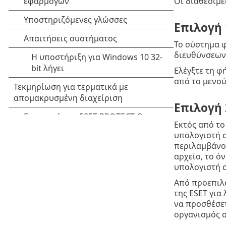
Οι διαθέσιμε
Επιλογή 
Το σύστημα φ
διευθύνσεων 
Ελέγξτε τη 
από το μενού
Επιλογή 
Εκτός από το
υπολογιστή σ
περιλαμβάνου
αρχείο, το ό
υπολογιστή σ
Από προεπιλο
της ESET για
να προσθέσετ
οργανισμός σ