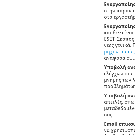
Ενεργοποίησ
στην παρακ
στο εργαστήρ
Ενεργοποίησ
και δεν είνα
ESET. Σκοπός
νέες γενικά.
μηχανισμούς
αναφορά συμ
Υποβολή αν
ελέγχων που 
μνήμης των λ
προβλημάτων,
Υποβολή αν
απειλές, όπω
μεταδεδομέν
σας.
Email επικο
να χρησιμοπο