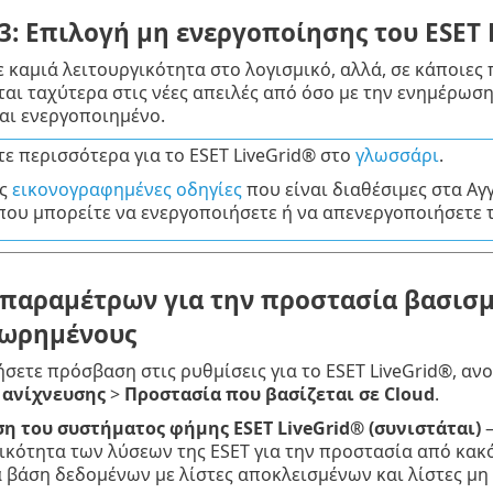
3: Επιλογή μη ενεργοποίησης του ESET 
ε καμιά λειτουργικότητα στο λογισμικό, αλλά, σε κάποιες 
αι ταχύτερα στις νέες απειλές από όσο με την ενημέρωση
ναι ενεργοποιημένο.
ε περισσότερα για το ESET LiveGrid® στο
γλωσσάρι
.
ις
εικονογραφημένες οδηγίες
που είναι διαθέσιμες στα Αγγ
ου μπορείτε να ενεργοποιήσετε ή να απενεργοποιήσετε το
παραμέτρων για την προστασία βασισμ
χωρημένους
ήσετε πρόσβαση στις ρυθμίσεις για το ESET LiveGrid®, ανο
 ανίχνευσης
>
Προστασία που βασίζεται σε Cloud
.
η του συστήματος φήμης ESET LiveGrid® (συνιστάται)
–
κότητα των λύσεων της ESET για την προστασία από κακ
α βάση δεδομένων με λίστες αποκλεισμένων και λίστες μη