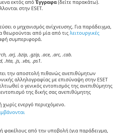
ίμενα εκτός από
Έγγραφα
(δείτε παρακάτω).
λλονται στην ESET.
εύσει ο μηχανισμός ανίχνευσης. Για παράδειγμα,
ία θεωρούνται από μία από τις
λειτουργικές
σαφή συμπεριφορά.
arch, .arj, .bzip, .gzip, .ace, .arc, .cab.
, .hta, .js, .vbs, .ps1.
έπει την αποστολή πιθανώς ανεπιθύμητων
ικής αλληλογραφίας με επισύναψη στην ESET
ελτιωθεί ο γενικός εντοπισμός της ανεπιθύμητης
εντοπισμό της δικής σας ανεπιθύμητης
ή χωρίς ενεργό περιεχόμενο.
αμβάνονται
α ή φακέλους από την υποβολή (για παράδειγμα,