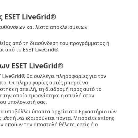
 ESET LiveGrid®
ιευθύνσεων και λίστα αποκλεισμένων
θείας από τη διασύνδεση του προγράμματος ή
ι από το ESET LiveGrid®.
ων ESET LiveGrid®
 LiveGrid® θα συλλέγει πληροφορίες για τον
τα. Οι πληροφορίες αυτές μπορεί να
στηκε η απειλή, τη διαδρομή προς αυτό το
με την οποία εμφανίστηκε η απειλή στον
του υπολογιστή σας.
 να υποβάλλει ύποπτα αρχεία στο Εργαστήριο ιών
ως
.doc
ή
.xls
εξαιρούνται πάντα. Μπορείτε επίσης
ν οποίων την αποστολή θέλετε, εσείς ή ο