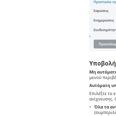
Υποβολή
Μη αυτόματ
μενού περιβ
Αυτόματη υ
Επιλέξτε το 
ανίχνευσης. 
Όλα τα αν
(συμπεριλ