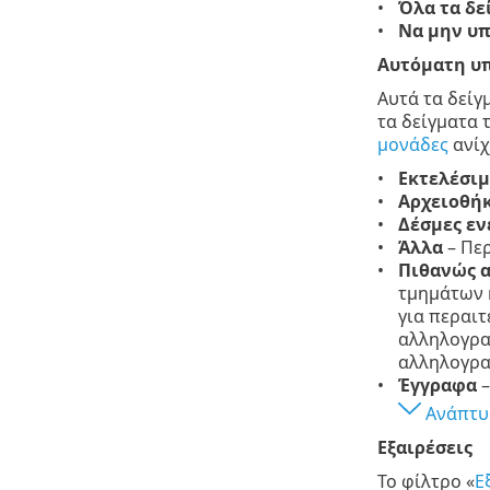
Όλα τα δε
Να μην υ
Αυτόματη υ
Αυτά τα δείγ
τα δείγματα 
μονάδες
ανίχ
Εκτελέσιμ
Αρχειοθή
Δέσμες εν
Άλλα
– Πε
Πιθανώς 
τμημάτων 
για περαιτ
αλληλογρα
αλληλογρα
Έγγραφα
–
Ανάπτυ
Εξαιρέσεις
Το φίλτρο «
Ε