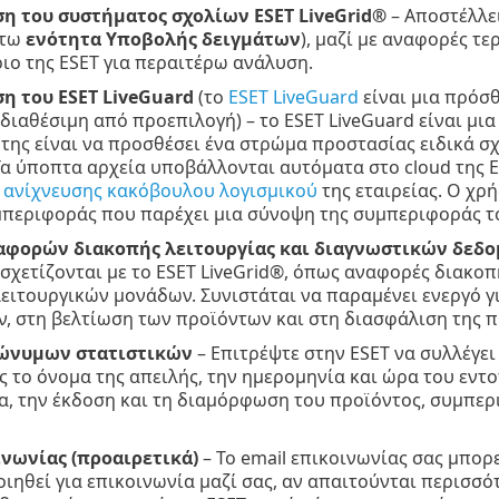
η του συστήματος σχολίων ESET LiveGrid®
– Αποστέλλε
άτω
ενότητα Υποβολής δειγμάτων
), μαζί με αναφορές τε
ιο της ESET για περαιτέρω ανάλυση.
η του ESET LiveGuard
(το
ESET LiveGuard
είναι μια πρόσθ
ι διαθέσιμη από προεπιλογή) – το ESET LiveGuard είναι μ
 της είναι να προσθέσει ένα στρώμα προστασίας ειδικά σχε
 Τα ύποπτα αρχεία υποβάλλονται αυτόματα στο cloud της 
 ανίχνευσης κακόβουλου λογισμικού
της εταιρείας. Ο χρή
περιφοράς που παρέχει μια σύνοψη της συμπεριφοράς τ
αφορών διακοπής λειτουργίας και διαγνωστικών δεδ
σχετίζονται με το ESET LiveGrid®, όπως αναφορές διακοπ
ειτουργικών μονάδων. Συνιστάται να παραμένει ενεργό γ
 στη βελτίωση των προϊόντων και στη διασφάλιση της π
ώνυμων στατιστικών
– Επιτρέψτε στην ESET να συλλέγει
ς το όνομα της απειλής, την ημερομηνία και ώρα του εντο
α, την έκδοση και τη διαμόρφωση του προϊόντος, συμπε
ινωνίας (προαιρετικά)
– Το email επικοινωνίας σας μπορ
ιηθεί για επικοινωνία μαζί σας, αν απαιτούνται περισσό