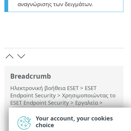
αναγνώρισης των δειγμάτων.
Breadcrumb
Ηλεκτρονική βοήθεια ESET
>
ESET
Endpoint Security
>
Χρησιμοποιώντας το
ESET Endpoint Security
>
Εργαλεία
>
Υποβολή δειγμάτων για ανάλυση
>
Επιλογή δείγματος για ανάλυση - Ύποπτο
Your account, your cookies
αρχείο
choice