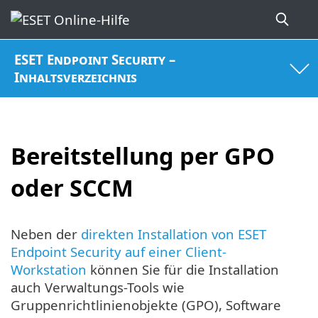
ESET Endpoint Security –
Inhaltsverzeichnis
Bereitstellung per GPO
oder SCCM
Neben der
direkten Installation von ESET
Endpoint Security auf einer Client-
Workstation
können Sie für die Installation
auch Verwaltungs-Tools wie
Gruppenrichtlinienobjekte (GPO), Software