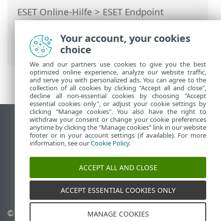
ESET Online-Hilfe
>
ESET Endpoint
Security
>
Bereitstellen ESET Endpoint
Security > Remote-Bereitstellung per
Your account, your cookies
GPO oder SCCM
choice
We and our partners use cookies to give you the best
optimized online experience, analyze our website traffic,
and serve you with personalized ads. You can agree to the
collection of all cookies by clicking "Accept all and close",
decline all non-essential cookies by choosing "Accept
essential cookies only", or adjust your cookie settings by
clicking "Manage cookies". You also have the right to
withdraw your consent or change your cookie preferences
Desktop-Site anzeigen
anytime by clicking the "Manage cookies" link in our website
footer or in your account settings (if available). For more
End of Life
information, see our
Cookie Policy
.
ESET Knowledgebase
ESET-Forum
ACCEPT ALL AND CLOSE
ESET Status Portal
Regionaler Support
ACCEPT ESSENTIAL COOKIES ONLY
© 1992 - 2026 ESET, spol. s r.
Cookies verwalten
MANAGE COOKIES