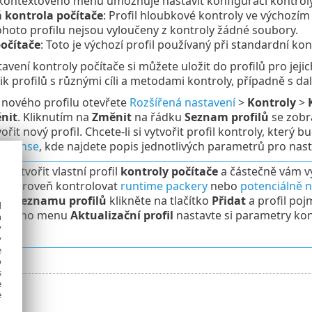
kontextového menu umožňuje nastavit konfiguraci kontroly p
 kontrola počítače
: Profil hloubkové kontroly ve výchozím
ohoto profilu nejsou vyloučeny z kontroly žádné soubory.
očítače
: Toto je výchozí profil používaný při standardní kon
avení kontroly počítače si můžete uložit do profilů pro j
lik profilů s různými cíli a metodami kontroly, případně s da
 nového profilu otevřete
Rozšířená nastavení
>
Kontroly
>
nit
. Kliknutím na
Změnit
na řádku
Seznam profilů
se zobra
řit nový profil. Chcete-li si vytvořit profil kontroly, kter
atSense
, kde najdete popis jednotlivých parametrů pro nast
i vytvořit vlastní profil
kontroly počítače
a částečně vám vy
e zároveň kontrolovat
runtime packery
nebo
potenciálně 
? V
Seznamu profilů
klikněte na tlačítko
Přidat
a profil poj
d
ovacího menu
Aktualizační profil
nastavte si parametry kon
h
y
 OK.
y
e
o
s
e
e