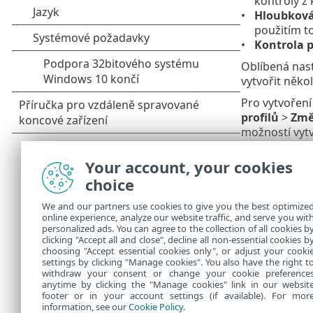
kontroly z 
Hloubková
použitím t
Kontrola p
Oblíbená nast
vytvořit něko
Pro vytvoření
profilů
>
Změ
možností vytvo
kapitoly
Thre
Your account, your cookies
Chcete s
choice
nechcet
infekci
We and our partners use cookies to give you the best optimize
rozbal
online experience, analyze our website traffic, and serve you wit
personalized ads. You can agree to the collection of all cookies b
tlačítko
clicking "Accept all and close", decline all non-essential cookies b
choosing "Accept essential cookies only", or adjust your cooki
settings by clicking "Manage cookies". You also have the right t
withdraw your consent or change your cookie preference
anytime by clicking the "Manage cookies" link in our websit
footer or in your account settings (if available). For mor
information, see our
Cookie Policy
.