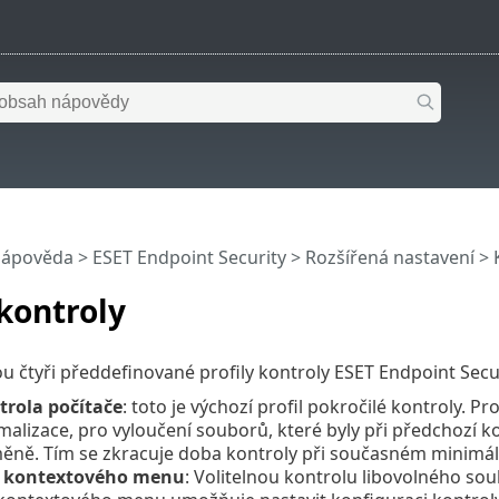
nápověda
>
ESET Endpoint Security
>
Rozšířená nastavení
>
 kontroly
sou čtyři předdefinované profily kontroly ESET Endpoint Secur
trola počítače
: toto je výchozí profil pokročilé kontroly. P
alizace, pro vyloučení souborů, které byly při předchozí ko
ěně. Tím se zkracuje doba kontroly při současném minimá
z kontextového menu
: Volitelnou kontrolu libovolného so