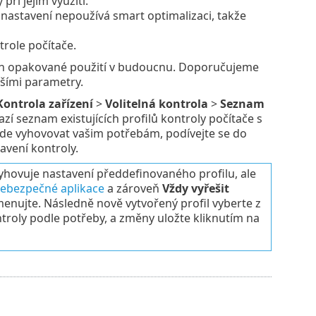
ři jejím využití.
 nastavení nepoužívá smart optimalizaci, takže
trole počítače.
ejich opakované použití v budoucnu. Doporučujeme
lšími parametry.
Kontrola zařízení
>
Volitelná kontrola
>
Seznam
zí seznam existujících profilů kontroly počítače s
ý bude vyhovovat vašim potřebám, podívejte se do
avení kontroly.
hovuje nastavení předdefinovaného profilu, ale
nebezpečné aplikace
a zároveň
Vždy vyřešit
menujte. Následně nově vytvořený profil vyberte z
troly podle potřeby, a změny uložte kliknutím na