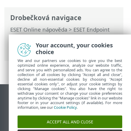
Drobečková navigace
ESET Online nápověda
>
ESET Endpoint
Security
>
Použití ESET Endpoint Security
>
Nastavení
>
Síť
> Řešení problémů se
Your account, your cookies
síťovou ochranou ESET
choice
We and our partners use cookies to give you the best
optimized online experience, analyze our website traffic,
and serve you with personalized ads. You can agree to the
collection of all cookies by clicking "Accept all and close",
decline all non-essential cookies by choosing "Accept
essential cookies only", or adjust your cookie settings by
clicking "Manage cookies". You also have the right to
withdraw your consent or change your cookie preferences
Zobrazit verzi pro počítač
anytime by clicking the "Manage cookies" link in our website
footer or in your account settings (if available). For more
End of Life
information, see our
Cookie Policy
.
ESET Databáze znalostí
ESET Forum
ACCEPT ALL AND CLOSE
ESET Status Portal