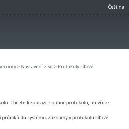
Čeština
Security
>
Nastavení
>
Síť
> Protokoly síťové
olu. Chcete-li zobrazit soubor protokolu, otevřete
ní průniků do systému. Záznamy v protokolu síťové