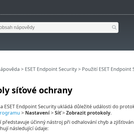
nápověda
>
ESET Endpoint Security
>
Použití ESET Endpoint 
ly síťové ochrany
a ESET Endpoint Security ukládá důležité události do protok
programu
>
Nastavení
>
Síť
>
Zobrazit protokoly
.
 představuje účinný nástroj při odhalování chyb a zjišťová
ují následující údaje: