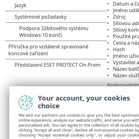
Datum a ča
Jméno udál
Zdroj
Síťovou adr
Síťový kom
Použité pra
Cesta a ná
Hash
Jméno uživ
Vystavitel 
Název balí
Název služ
Analyzováním 
neznámých lok
Your account, your cookies
pomoci v odha
choice
Zneužit
We and our partners use cookies to give you the best optimize
Zpráva 
online experience, analyze our website traffic, and serve you wit
personalized ads. You can agree to the collection of all cookies b
případě
clicking "Accept all and close", decline all non-essential cookies b
choosing "Accept essential cookies only", or adjust your cooki