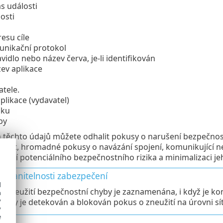
s události
osti
esu cíle
unikační protokol
vidlo nebo název červa, je-li identifikován
zev aplikace
atele.
aplikace (vydavatel)
čku
by
těchto údajů můžete odhalit pokusy o narušení bezpečnosti
alit, hromadné pokusy o navázání spojení, komunikující n
lení potenciálního bezpečnostního rizika a minimalizaci je
í zranitelnosti zabezpečení
d
o zneužití bezpečnostní chyby je zaznamenána, i když je konk
h
y
, kdy je detekován a blokován pokus o zneužití na úrovni sít
y
e