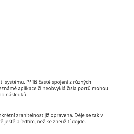
 systému. Příliš časté spojení z různých
eznámé aplikace či neobvyklá čísla portů mohou
ho následků.
rétní zranitelnost již opravena. Děje se tak v
ě ještě předtím, než ke zneužití dojde.