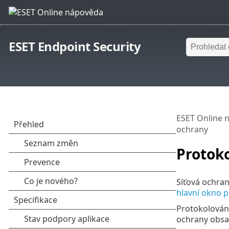
ESET Endpoint Security
ESET Online 
ochrany
Protoko
Síťová ochran
hlavní okno 
Protokolování
ochrany obsah