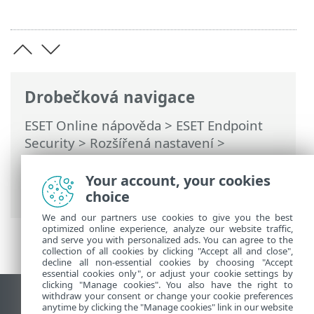
Drobečková navigace
ESET Online nápověda
>
ESET Endpoint
Security
>
Rozšířená nastavení
>
Oznámení
>
Interaktivní upozornění
>
Umožnit pokračování ve výchozím
Your account, your cookies
prohlížeči
choice
We and our partners use cookies to give you the best
optimized online experience, analyze our website traffic,
and serve you with personalized ads. You can agree to the
collection of all cookies by clicking "Accept all and close",
decline all non-essential cookies by choosing "Accept
essential cookies only", or adjust your cookie settings by
clicking "Manage cookies". You also have the right to
withdraw your consent or change your cookie preferences
Zobrazit verzi pro počítač
anytime by clicking the "Manage cookies" link in our website