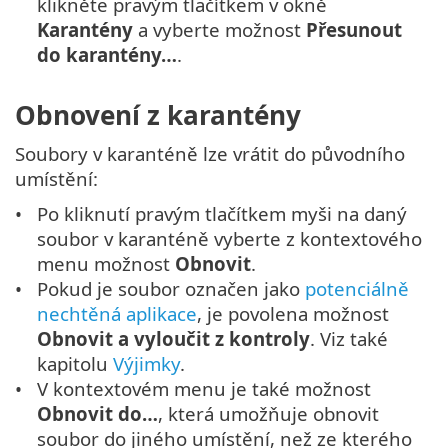
klikněte pravým tlačítkem v okně
Karantény
a vyberte možnost
Přesunout
do karantény…
.
Obnovení z karantény
Soubory v karanténě lze vrátit do původního
umístění:
Po kliknutí pravým tlačítkem myši na daný
soubor v karanténě vyberte z kontextového
menu možnost
Obnovit
.
Pokud je soubor označen jako
potenciálně
nechtěná aplikace
, je povolena možnost
Obnovit a vyloučit z kontroly
. Viz také
kapitolu
Výjimky
.
V kontextovém menu je také možnost
Obnovit do…
, která umožňuje obnovit
soubor do jiného umístění, než ze kterého