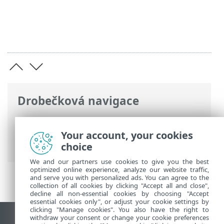
Drobečková navigace
ESET Online nápověda
>
ESET Endpoint
Security
>
Použití ESET Endpoint Security
Your account, your cookies
>
Nástroje
> Karanténa
choice
We and our partners use cookies to give you the best
optimized online experience, analyze our website traffic,
and serve you with personalized ads. You can agree to the
collection of all cookies by clicking "Accept all and close",
decline all non-essential cookies by choosing "Accept
essential cookies only", or adjust your cookie settings by
clicking "Manage cookies". You also have the right to
withdraw your consent or change your cookie preferences
Zobrazit verzi pro počítač