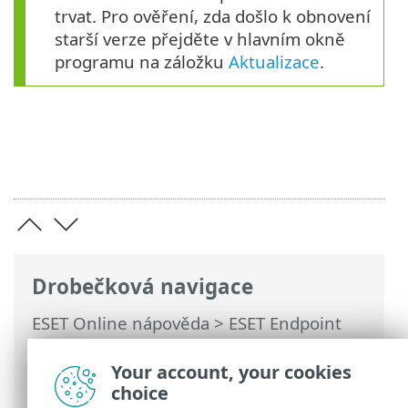
trvat. Pro ověření, zda došlo k obnovení
starší verze přejděte v hlavním okně
programu na záložku
Aktualizace
.
Drobečková navigace
ESET Online nápověda
>
ESET Endpoint
Security
>
Rozšířená nastavení
>
Aktualizace
> Obnovení předchozí verze
Your account, your cookies
modulů
choice