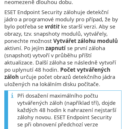
neomezeně dlouhou dobu.
ESET Endpoint Security zálohuje detekční
jádro a programové moduly pro případ, že by
bylo potřeba se
vrátit
ke starší verzi. Aby se
obrazy, tzv. snapshoty modulů, vytvářely,
ponechte možnost
Vytvářet zálohu modulů
aktivní. Po jejím
zapnutí
se první záloha
(snapshot) vytvoří v průběhu příští
aktualizace. Další záloha se následně vytvoří
po uplynutí 48 hodin.
Počet vytvářených
záloh
určuje počet obrazů detekčního jádra
uložených na lokálním disku počítače.
Při dosažení maximálního počtu
vytvářených záloh (například tří), dojde
každých 48 hodin k nahrazení nejstarší
zálohy novou. ESET Endpoint Security
se při obnovení předchozí verze