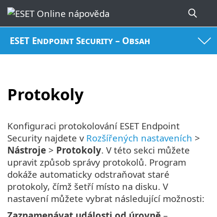
ESET Endpoint Security – Obsah
Protokoly
Konfiguraci protokolování ESET Endpoint
Security najdete v
Rozšířených nastaveních
>
Nástroje
>
Protokoly
. V této sekci můžete
upravit způsob správy protokolů. Program
dokáže automaticky odstraňovat staré
protokoly, čímž šetří místo na disku. V
nastavení můžete vybrat následující možnosti:
Zaznamenávat události od úrovně
–