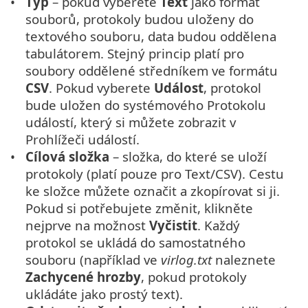
Typ
– pokud vyberete
Text
jako formát
souborů, protokoly budou uloženy do
textového souboru, data budou oddělena
tabulátorem. Stejný princip platí pro
soubory oddělené středníkem ve formátu
CSV
. Pokud vyberete
Událost
, protokol
bude uložen do systémového Protokolu
událostí, který si můžete zobrazit v
Prohlížeči událostí.
Cílová složka
– složka, do které se uloží
protokoly (platí pouze pro Text/CSV). Cestu
ke složce můžete označit a zkopírovat si ji.
Pokud si potřebujete změnit, klikněte
nejprve na možnost
Vyčistit
. Každý
protokol se ukládá do samostatného
souboru (například ve
virlog.txt
naleznete
Zachycené hrozby
, pokud protokoly
ukládáte jako prostý text).