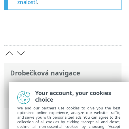
znalostí
.
Drobečková navigace
ESET Online nápověda
>
ESET Endpoint
Security
>
Rozšířená nastavení
> Řešení
Your account, your cookies
problémů > Protokoly
choice
We and our partners use cookies to give you the best
optimized online experience, analyze our website traffic,
and serve you with personalized ads. You can agree to the
collection of all cookies by clicking "Accept all and close",
decline all non-essential cookies by choosing "Accept