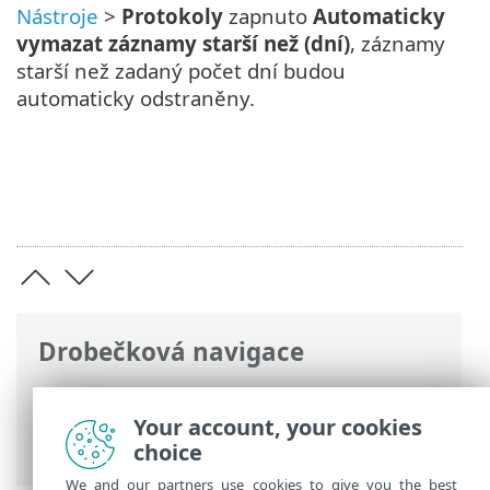
Nástroje
>
Protokoly
zapnuto
Automaticky
vymazat záznamy starší než (dní)
, záznamy
starší než zadaný počet dní budou
automaticky odstraněny.
Drobečková navigace
ESET Online nápověda
>
ESET Endpoint
Security
>
Použití ESET Endpoint Security
Your account, your cookies
>
Nástroje
>
Protokoly
> Audit
choice
We and our partners use cookies to give you the best