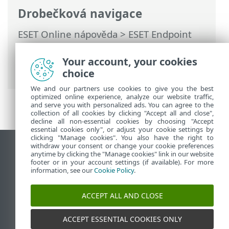
Drobečková navigace
ESET Online nápověda
>
ESET Endpoint
Security
>
Rozšířená nastavení
>
Kontroly
>
Kontrola zařízení
> Kontrola při
Your account, your cookies
nečinnosti
choice
We and our partners use cookies to give you the best
optimized online experience, analyze our website traffic,
and serve you with personalized ads. You can agree to the
collection of all cookies by clicking "Accept all and close",
decline all non-essential cookies by choosing "Accept
essential cookies only", or adjust your cookie settings by
clicking "Manage cookies". You also have the right to
withdraw your consent or change your cookie preferences
Zobrazit verzi pro počítač
anytime by clicking the "Manage cookies" link in our website
footer or in your account settings (if available). For more
End of Life
information, see our
Cookie Policy
.
ESET Databáze znalostí
ESET Forum
ACCEPT ALL AND CLOSE
ESET Status Portal
Regionální podpora
ACCEPT ESSENTIAL COOKIES ONLY