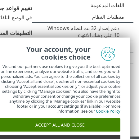
تقييم قواعد جدار
في الوضع التلقائي
التطبيقات الم
يمكنك تشغيل ال
Your account, your
cookies choice
بنية إعداد مت
We and our partners use cookies to give you the best optimized
online experience, analyze our website traffic, and serve you with
تم إصلاح تحسينات المكون
personalized ads. You can agree to the collection of all cookies by
clicking "Accept all and close", decline all non-essential cookies by
choosing "Accept essential cookies only", or adjust your cookie
settings by clicking "Manage cookies". You also have the right to
withdraw your consent or change your cookie preferences
anytime by clicking the "Manage cookies" link in our website
footer or in your account settings (if available). For more
.
information, see our
Cookie Policy
ACCEPT ALL AND CLOSE