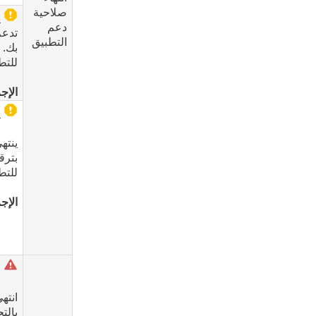
صلاحية
ي
دعم
تدعم
التطبيق
بك. 
للتطب
الإج
ينت
ينته
بترق
للتطب
الإجر
ل
انته
بالت