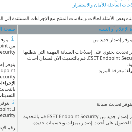
احات العاجلة للأمان والاستقرار
ه بعض الأمثلة لحالات وإعلامات المنتج مع الإجراءات المستندة إلى ال
 الإعلام أو التنبيه
صفحة ال
توفر إصدار جديد من ‎
يتوفر
من nt
ر تحديث يحتوي على إصلاحات الصيانة المهمة التي يتطلبها
ecurity
ESET Endpoint Security. قم بالتحديث الآن لضمان أحدث
ة.
يتوفر إص
اء
: معرفة المزيد
ndpoint
ecurity
الإجراءا
بالتحديث
التحديثات
يتوفر
توفر تحديث صيانة
لـ int
ecurity
يتوفر إصدار جديد من ‎ESET Endpoint Security قم بالتحديث
 للحصول على أحدث إصدار بميزات وتحسينات جديدة.
رقم الإص