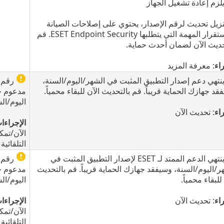
لزم إعادة تشغيل الجهاز
نزيل تحديث لرقم الإصدار، يحتوي على إصلاحات الصيانة
والاستقرار المهمة التي يتطلبها ESET Endpoint Security. قم
حديث الآن لضمان أحدث حماية.
اء
: معرفة المزيد
نتهي دعم إصدار التطبيق المثبت في الشهر/اليوم/السنة،
رقم ا
قد جهازك الحماية قريباً. قم بالتحديث الآن للبقاء محمياً.
مدعوم ح
اليوم/ال
اء
: تحديث الآن
الإجراءا
الآن/تمك
التلقائية
ينتهي الدعم الممتد لـ ESET لإصدار التطبيق المثبت في
رقم ا
ر/اليوم/السنة، وسيفقد جهازك الحماية قريباً. قم بالتحديث
مدعوم ح
للبقاء محمياً.
اليوم/ال
اء
: تحديث الآن
الإجراءا
الآن/تمك
التلقائية