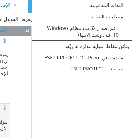
الإصل
يعرض الجدول أدنا
ئة
نافذة
ي
يتوف
حماي
الإجر
ي
الآن