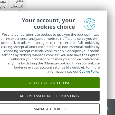
نظام
محمي
التشغيل
تحدي
مطلوب
الإجر
Your account, your
cookies choice
سيشاهد العملاء الذي
المثبت قر
We and our partners use cookies to give you the best optimized
الدعم ال
online experience, analyze our website traffic, and serve you with
personalized ads. You can agree to the collection of all cookies by
قريباً
.
clicking "Accept all and close", decline all non-essential cookies by
choosing "Accept essential cookies only", or adjust your cookie
settings by clicking "Manage cookies". You also have the right to
withdraw your consent or change your cookie preferences
anytime by clicking the "Manage cookies" link in our website
footer or in your account settings (if available). For more
.
information, see our
Cookie Policy
ACCEPT ALL AND CLOSE
ACCEPT ESSENTIAL COOKIES ONLY
End of Life
قاعدة معارف ESET
منتدى ESET
ESET Status Portal
ا
MANAGE COOKIES