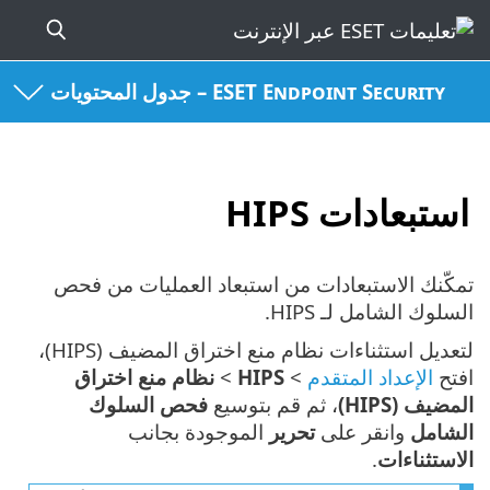
ESET Endpoint Security – جدول المحتويات
استبعادات HIPS
تمكّنك الاستبعادات من استبعاد العمليات من فحص
السلوك الشامل لـ HIPS.
لتعديل استثناءات نظام منع اختراق المضيف (HIPS)،
افتح
الإعداد المتقدم
>
HIPS
>
نظام منع اختراق
المضيف (HIPS)
، ثم قم بتوسيع
فحص السلوك
الشامل
وانقر على
تحرير
الموجودة بجانب
الاستثناءات
.