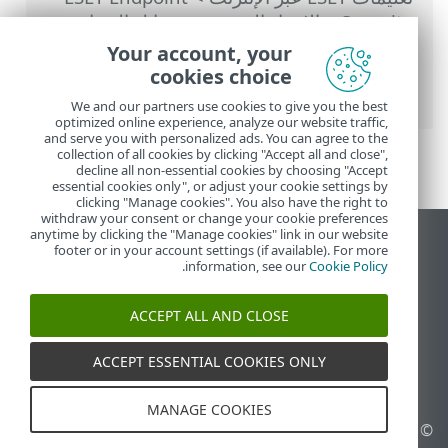
Security
>
الإعداد المتقدم
>
وسائل الحماية
>
حماية الوصول إلى الشبكة
>
ملفات تعريف
Your account, your
اتصال شبكة
> إضافة ملفات تعريف اتصال
cookies choice
الشبكة أو تحريرها
We and our partners use cookies to give you the best
optimized online experience, analyze our website traffic,
and serve you with personalized ads. You can agree to the
collection of all cookies by clicking "Accept all and close",
decline all non-essential cookies by choosing "Accept
essential cookies only", or adjust your cookie settings by
clicking "Manage cookies". You also have the right to
withdraw your consent or change your cookie preferences
anytime by clicking the "Manage cookies" link in our website
عرض موقع سطح المكتب
footer or in your account settings (if available). For more
.
information, see our
Cookie Policy
End of Life
قاعدة معارف ESET
ACCEPT ALL AND CLOSE
منتدى ESET
ESET Status Portal
ACCEPT ESSENTIAL COOKIES ONLY
الدعم الإقليمي
MANAGE COOKIES
© 1992 - 2026 ESET, spol. s
إدارة ملفات تعريف الارتباط