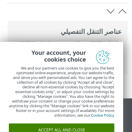
عناصر التنقل التفصيلي
تعليمات ESET عبر الإنترنت
>
ESET Endpoint
Security
>
الإعداد المتقدم
>
وسائل الحماية
>
Your account, your
حماية الوصول إلى الشبكة
>
جدار حماية
>
cookies choice
قواعد جدار الحماية
We and our partners use cookies to give you the best
optimized online experience, analyze our website traffic,
and serve you with personalized ads. You can agree to the
collection of all cookies by clicking "Accept all and close",
decline all non-essential cookies by choosing "Accept
essential cookies only", or adjust your cookie settings by
clicking "Manage cookies". You also have the right to
withdraw your consent or change your cookie preferences
anytime by clicking the "Manage cookies" link in our website
عرض موقع سطح المكتب
footer or in your account settings (if available). For more
.
information, see our
Cookie Policy
End of Life
قاعدة معارف ESET
ACCEPT ALL AND CLOSE