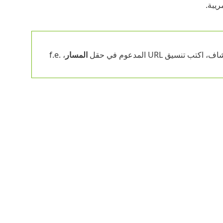
ريبة.
تب تنسيق URL المدعوم في حقل
المسار
، f.e.