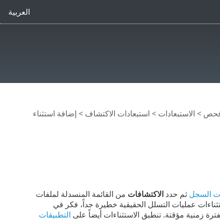
العربية
فحص
>
الاستبعادات
>
استبعادات الاكتشاف
> إضافة استثناء
ت السجل
ثم حدد
الاكتشافات
من القائمة المنسدلة لملفات
ESET Endpoint . تُعد استثناءات عمليات التسلل الحقيقية خطيرة جداً، فكر في
ترة زمنية مؤقتة. تنطبق الاستثناءات أيضاً على
التطبيقات