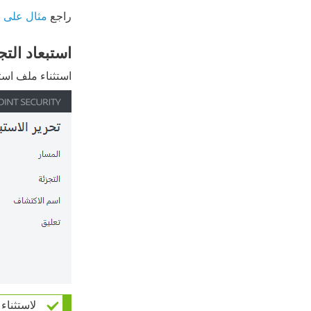
راجع
مثال على ا
استبعاد التج
استثناء ملف استناداً إلى التجزئة المحددة 
لاستثناء