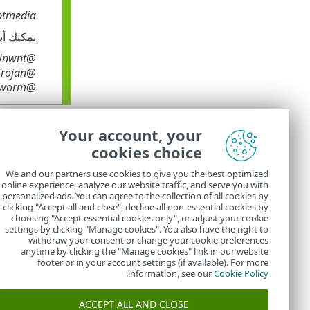
ptmedia
يمكنك أيضاً
@NAME=Win32/Adware.Optmedia@TYPE=ApplicUnwnt
@NAME=Win32/TrojanDownloader.Delf.QQI@TYPE=Trojan
@NAME=Win32/Bagle.D@TYPE=worm
Your account, your
عناصر التح
cookies choice
إضافة
- استبع
We and our partners use cookies to give you the best optimized
online experience, analyze our website traffic, and serve you with
تحرير
- يتيح ل
personalized ads. You can agree to the collection of all cookies by
حذف
– إزالة إدخالات محددة
clicking "Accept all and close", decline all non-essential cookies by
choosing "Accept essential cookies only", or adjust your cookie
settings by clicking "Manage cookies". You also have the right to
withdraw your consent or change your cookie preferences
anytime by clicking the "Manage cookies" link in our website
footer or in your account settings (if available). For more
.
information, see our
Cookie Policy
ACCEPT ALL AND CLOSE