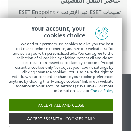
عناصر التنقل التفصيلي
تعليمات ESET عبر الإنترنت
>
ESET Endpoint
Security
>
الإعداد المتقدم
>
وسائل الحماية
>
حماية الوصول إلى الويب
>
التحكم في الويب
>
Your account, your
قواعد التحكم في الويب
> إضافة قواعد التحكم
cookies choice
في الويب
We and our partners use cookies to give you the best
optimized online experience, analyze our website traffic,
and serve you with personalized ads. You can agree to the
collection of all cookies by clicking "Accept all and close",
decline all non-essential cookies by choosing "Accept
essential cookies only", or adjust your cookie settings by
clicking "Manage cookies". You also have the right to
withdraw your consent or change your cookie preferences
anytime by clicking the "Manage cookies" link in our website
عرض موقع سطح المكتب
footer or in your account settings (if available). For more
.
information, see our
Cookie Policy
End of Life
قاعدة معارف ESET
ACCEPT ALL AND CLOSE
منتدى ESET
ESET Status Portal
ACCEPT ESSENTIAL COOKIES ONLY
الدعم الإقليمي