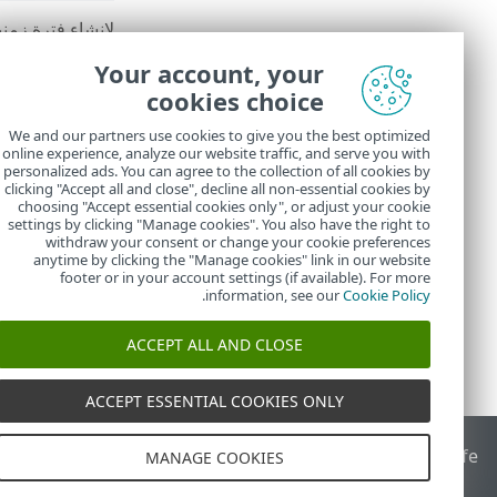
لإنشاء فترة زمني
انقر فوق
تحر
Your account, your
اكتب
الاسم
و
cookies choice
حدد اليوم ووق
انقر فوق
موا
We and our partners use cookies to give you the best optimized
online experience, analyze our website traffic, and serve you with
يمكن تحديد فترة 
personalized ads. You can agree to the collection of all cookies by
أثناء
في
نافذة م
clicking "Accept all and close", decline all non-essential cookies by
choosing "Accept essential cookies only", or adjust your cookie
settings by clicking "Manage cookies". You also have the right to
withdraw your consent or change your cookie preferences
anytime by clicking the "Manage cookies" link in our website
footer or in your account settings (if available). For more
.
information, see our
Cookie Policy
ACCEPT ALL AND CLOSE
ACCEPT ESSENTIAL COOKIES ONLY
End of Life
قاعدة معارف ESET
منتدى ESET
ESET Status Portal
ا
MANAGE COOKIES