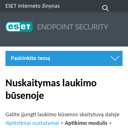
ESET interneto žinynas
Pasirinkite temą
Nuskaitymas laukimo
būsenoje
Galite įjungti laukimo būsenos skaitytuvą dalyje
Išplėstiniai nustatymai
>
Aptikimo modulis
>