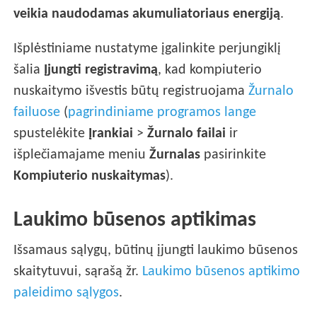
veikia naudodamas akumuliatoriaus energiją
.
Išplėstiniame nustatyme įgalinkite perjungiklį
šalia
Įjungti registravimą
, kad kompiuterio
nuskaitymo išvestis būtų registruojama
Žurnalo
failuose
(
pagrindiniame programos lange
spustelėkite
Įrankiai
>
Žurnalo failai
ir
išplečiamajame meniu
Žurnalas
pasirinkite
Kompiuterio nuskaitymas
).
Laukimo būsenos aptikimas
Išsamaus sąlygų, būtinų įjungti laukimo būsenos
skaitytuvui, sąrašą žr.
Laukimo būsenos aptikimo
paleidimo sąlygos
.