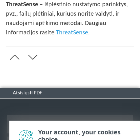
ThreatSense
– Išplėstinio nustatymo parinktys,
pvz., failų plėtiniai, kuriuos norite valdyti, ir
naudojami aptikimo metodai. Daugiau
informacijos rasite
ThreatSense
.
Atsisiųsti PDF
Rodyti darbalaukio tinklavietę
Your account, your cookies
choice