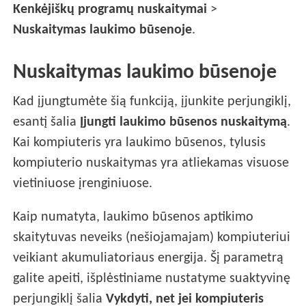
Kenkėjiškų programų nuskaitymai
>
Nuskaitymas laukimo būsenoje
.
Nuskaitymas laukimo būsenoje
Kad įjungtumėte šią funkciją, įjunkite perjungiklį,
esantį šalia
Įjungti laukimo būsenos nuskaitymą
.
Kai kompiuteris yra laukimo būsenos, tylusis
kompiuterio nuskaitymas yra atliekamas visuose
vietiniuose įrenginiuose.
Kaip numatyta, laukimo būsenos aptikimo
skaitytuvas neveiks (nešiojamajam) kompiuteriui
veikiant akumuliatoriaus energija. Šį parametrą
galite apeiti, išplėstiniame nustatyme suaktyvinę
perjungiklį šalia
Vykdyti, net jei kompiuteris