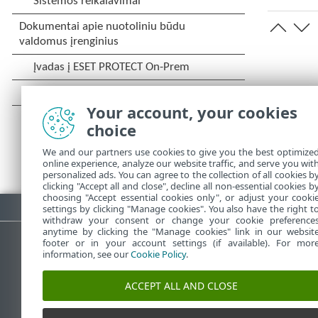
Your account, your cookies
choice
We and our partners use cookies to give you the best optimize
online experience, analyze our website traffic, and serve you wit
personalized ads. You can agree to the collection of all cookies b
clicking "Accept all and close", decline all non-essential cookies b
choosing "Accept essential cookies only", or adjust your cooki
Atsisiųsti PDF
settings by clicking "Manage cookies". You also have the right t
withdraw your consent or change your cookie preference
anytime by clicking the "Manage cookies" link in our websit
footer or in your account settings (if available). For mor
information, see our
Cookie Policy
.
ESET žinių bazė
ESET
ACCEPT ALL AND CLOSE