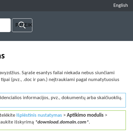
English
as
p pavyzdžius. Sąraše esantys failai niekada nebus siunčiami
lų tipai (pvz., .doc ir pan.) neįtraukiami pagal numatytuosius
onfidencialios informacijos, pvz., dokumentų arba skaičiuoklių.
stelėkite
Išplėstinis nustatymas
>
Aptikimo modulis
>
traukite išskyrimą
*download.domain.com*
.