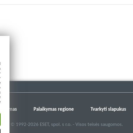
d
h
y
y
e
o
s
e
e
 forumas
Palaikymas regione
Tvarkyti slapukus
©
1992-2026
ESET, spol. s r.o. - Visos teisės saugomos.