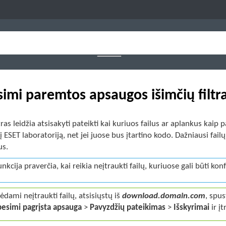
imi paremtos apsaugos išimčių filtr
ltras leidžia atsisakyti pateikti kai kuriuos failus ar aplankus kai
 į ESET laboratoriją, net jei juose bus įtartino kodo. Dažniausi fai
us.
funkcija praverčia, kai reikia neįtraukti failų, kuriuose gali būti k
ėdami neįtraukti failų, atsisiųstų iš
download.domain.com
, spu
esimi pagrįsta apsauga
>
Pavyzdžių pateikimas
>
Išskyrimai
ir į