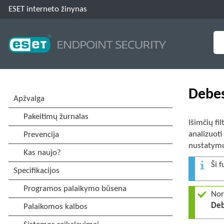
ESET interneto žinynas
Debes
Išimčių fi
analizuoti
nustatym
Ši 
Nor
Deb