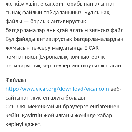
жеткізу үшін, eicar.com торабынан алынған
сынақ файлын пайдаланыңыз. Бұл сынақ
файлы — барлық антивирустық
бағдарламалар анықтай алатын зиянсыз файл.
Бұл файлды антивирустық бағдарламалардың
жұмысын тексеру мақсатында EICAR
компаниясы (Еуропалық компьютерлік
антивирустық зерттеулер институты) жасаған.
Файлды
http://www.eicar.org/download/eicar.com
веб-
сайтынан жүктеп алуға болады
Осы URL мекенжайын браузерге енгізгеннен
кейін, қауіптің жойылғаны жөнінде хабар
көрінуі қажет.