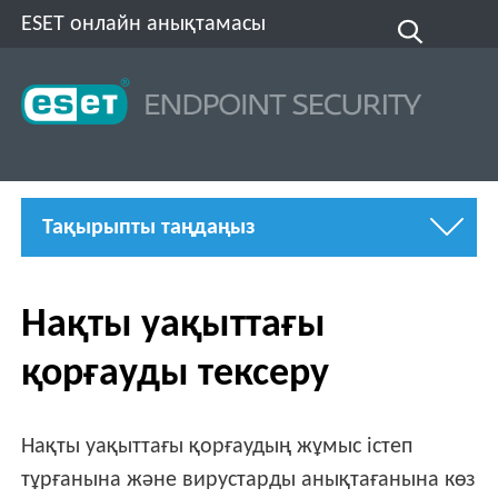
ESET онлайн анықтамасы
Тақырыпты таңдаңыз
Нақты уақыттағы
қорғауды тексеру
Нақты уақыттағы қорғаудың жұмыс істеп
тұрғанына және вирустарды анықтағанына көз