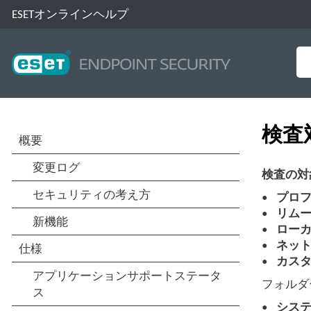
ESETオンラインヘルプ
検査
検査の対
プロ
リム
ロー
ネッ
カス
フォルダ
シス