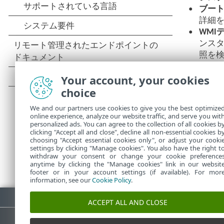
ブート
詳細
WMI
ンス
照を
シス
Your account, your cookies
た感
choice
レジ
検査対象
We and our partners use cookies to give you the best optimize
online experience, analyze our website traffic, and serve you wit
パスは大
personalized ads. You can agree to the collection of all cookies b
clicking "Accept all and close", decline all non-essential cookies b
choosing "Accept essential cookies only", or adjust your cooki
settings by clicking "Manage cookies". You also have the right t
withdraw your consent or change your cookie preference
anytime by clicking the "Manage cookies" link in our websit
footer or in your account settings (if available). For mor
information, see our
Cookie Policy
.
PDFのダウンロード
ACCEPT ALL AND CLOSE