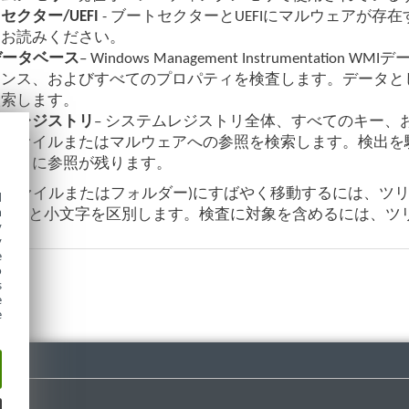
セクター/UEFI
- ブートセクターとUEFIにマルウェアが存
をお読みください。
データベース
– Windows Management Instrumen
タンス、およびすべてのプロパティを検査します。データと
検索します。
テムレジストリ
– システムレジストリ全体、すべてのキー
染ファイルまたはマルウェアへの参照を検索します。検出を
ストリに参照が残ります。
(ファイルまたはフォルダー)にすばやく移動するには、ツ
d
h
文字と小文字を区別します。検査に対象を含めるには、ツ
y
y
e
o
s
e
e