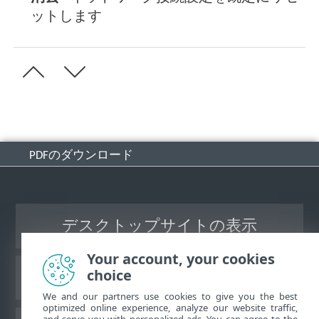
ットします
PDFのダウンロード
デスクトップサイトの表示
Your account, your cookies
choice
ESETナレッジベース
We and our partners use cookies to give you the best
optimized online experience, analyze our website traffic,