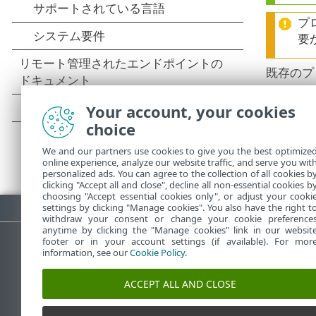
プ
要
既存のプ
Your account, your cookies
choice
We and our partners use cookies to give you the best optimize
online experience, analyze our website traffic, and serve you wit
personalized ads. You can agree to the collection of all cookies b
clicking "Accept all and close", decline all non-essential cookies b
choosing "Accept essential cookies only", or adjust your cooki
PDFのダウンロード
settings by clicking "Manage cookies". You also have the right t
withdraw your consent or change your cookie preference
anytime by clicking the "Manage cookies" link in our websit
footer or in your account settings (if available). For mor
information, see our
Cookie Policy
.
ESETナレッジベース
ACCEPT ALL AND CLOSE