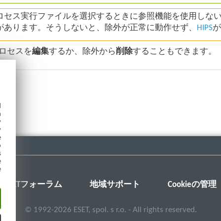
ロセス実行ファイルを選択するときに参照機能を使用しな
があります。そうしないと、除外が正常に動作せず、
HIPS
ロセスを
編集
するか、除外から
削除
することもできます。
d
h
y
y
e
o
s
e
e
ESETフォーラム
地域サポート
Cookieの管理
©
1992-2026
ESET, spol. s r.o. - All rights reserved.