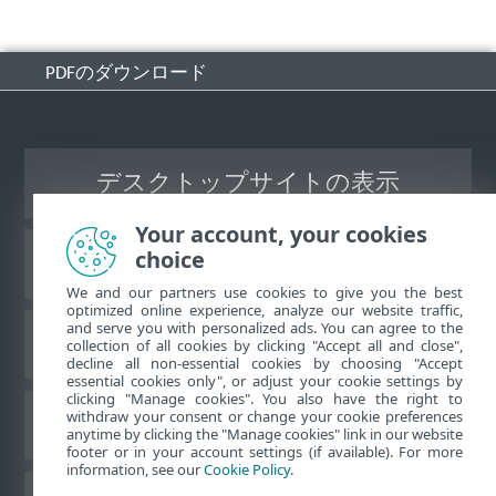
PDFのダウンロード
デスクトップサイトの表示
Your account, your cookies
choice
ESETナレッジベース
We and our partners use cookies to give you the best
optimized online experience, analyze our website traffic,
and serve you with personalized ads. You can agree to the
ESETフォーラム
collection of all cookies by clicking "Accept all and close",
decline all non-essential cookies by choosing "Accept
essential cookies only", or adjust your cookie settings by
clicking "Manage cookies". You also have the right to
withdraw your consent or change your cookie preferences
地域サポート
anytime by clicking the "Manage cookies" link in our website
footer or in your account settings (if available). For more
information, see our
Cookie Policy
.