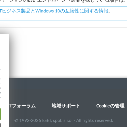
バージョンのESETエンドポイント製品を探している場合は、E
SETビジネス製品とWindows 10の互換性に関する情報
。
d
h
y
y
e
o
s
e
e
ESETフォーラム
地域サポート
Cookieの管理
©
1992-2026
ESET, spol. s r.o. - All rights reserved.