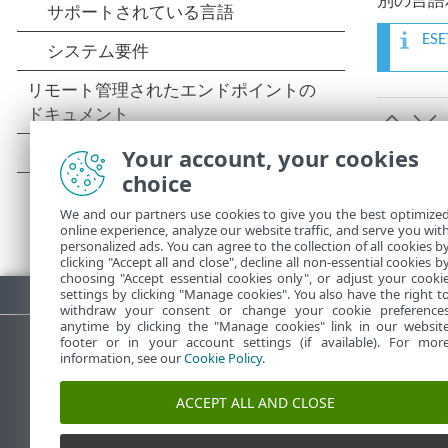
別の言語
E
Your account, your cookies
choice
We and our partners use cookies to give you the best optimize
online experience, analyze our website traffic, and serve you wit
personalized ads. You can agree to the collection of all cookies b
clicking "Accept all and close", decline all non-essential cookies b
choosing "Accept essential cookies only", or adjust your cooki
PDFのダウンロード
settings by clicking "Manage cookies". You also have the right t
withdraw your consent or change your cookie preference
anytime by clicking the "Manage cookies" link in our websit
footer or in your account settings (if available). For mor
information, see our
Cookie Policy
.
ESETナレッジベース
ACCEPT ALL AND CLOSE