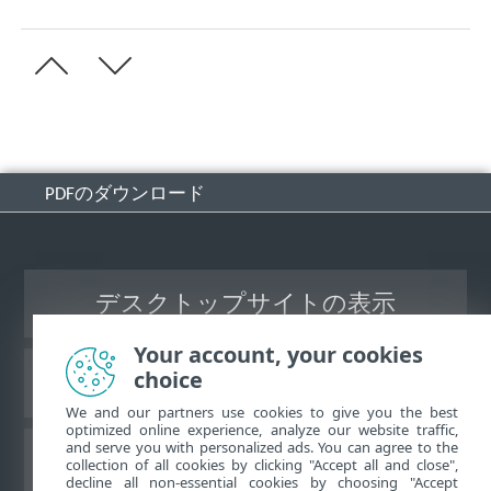
PDFのダウンロード
デスクトップサイトの表示
Your account, your cookies
choice
ESETナレッジベース
We and our partners use cookies to give you the best
optimized online experience, analyze our website traffic,
and serve you with personalized ads. You can agree to the
ESETフォーラム
collection of all cookies by clicking "Accept all and close",
decline all non-essential cookies by choosing "Accept