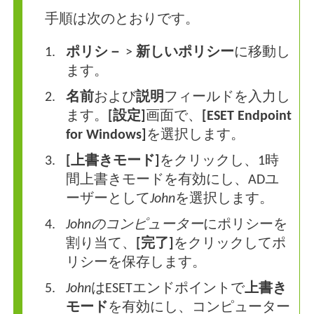
手順は次のとおりです。
ポリシ－
>
新しいポリシー
に移動し
ます。
名前
および
説明
フィールドを入力し
ます。
[設定]
画面で、
[ESET Endpoint
for Windows]
を選択します。
[上書きモード]
をクリックし、1時
間上書きモードを有効にし、ADユ
ーザーとして
John
を選択します。
Johnのコンピューター
にポリシーを
割り当て、
[完了]
をクリックしてポ
リシーを保存します。
John
はESETエンドポイントで
上書き
モード
を有効にし、コンピューター