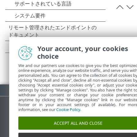
Your account, your cookies
choice
We and our partners use cookies to give you the best optimize
online experience, analyze our website traffic, and serve you wit
personalized ads. You can agree to the collection of all cookies b
clicking "Accept all and close", decline all non-essential cookies b
choosing "Accept essential cookies only", or adjust your cooki
PDFのダウンロード
settings by clicking "Manage cookies". You also have the right t
withdraw your consent or change your cookie preference
anytime by clicking the "Manage cookies" link in our websit
footer or in your account settings (if available). For mor
information, see our
Cookie Policy
.
ESETナレッジベース
ACCEPT ALL AND CLOSE