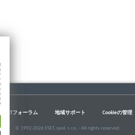
d
h
y
y
e
o
s
e
e
ESETフォーラム
地域サポート
Cookieの管理
©
1992-2026
ESET, spol. s r.o. - All rights reserved.