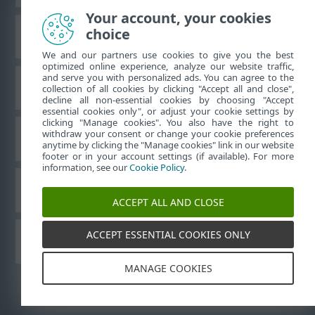
Your account, your cookies
choice
ESETナレッジベース
We and our partners use cookies to give you the best
optimized online experience, analyze our website traffic,
and serve you with personalized ads. You can agree to the
ESETフォーラム
collection of all cookies by clicking "Accept all and close",
decline all non-essential cookies by choosing "Accept
essential cookies only", or adjust your cookie settings by
clicking "Manage cookies". You also have the right to
withdraw your consent or change your cookie preferences
地域サポート
anytime by clicking the "Manage cookies" link in our website
footer or in your account settings (if available). For more
information, see our
Cookie Policy
.
Cookieの管理
ACCEPT ALL AND CLOSE
ACCEPT ESSENTIAL COOKIES ONLY
ESETユーザーガイド
MANAGE COOKIES
©
1992-2026
ESET, spol. s r.o. - All rights reserved.