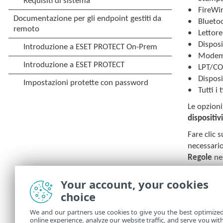
FireWir
Bluetoo
Lettore
Disposi
Mode
LPT/CO
Disposi
Tutti i 
Le opzioni
dispositiv
Fare clic 
necessario
Regole
nel
È p
Your account, your cookies
ult
choice
In caso di
We and our partners use cookies to give you the best optimize
online experience, analyze our website traffic, and serve you wit