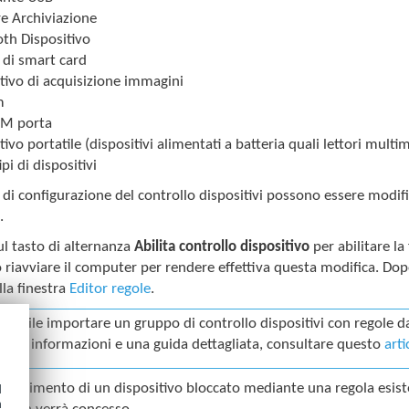
e Archiviazione
th Dispositivo
 di smart card
tivo di acquisizione immagini
m
M porta
tivo portatile (dispositivi alimentati a batteria quali lettori multi
tipi di dispositivi
 di configurazione del controllo dispositivi possono essere modif
i
.
sul tasto di alternanza
Abilita controllo dispositivo
per abilitare la
 riavviare il computer per rendere effettiva questa modifica. Dopo a
la finestra
Editor regole
.
ossibile importare un gruppo di controllo dispositivi con regole da 
eriori informazioni e una guida dettagliata, consultare questo
art
 inserimento di un dispositivo bloccato mediante una regola esisten
d
h