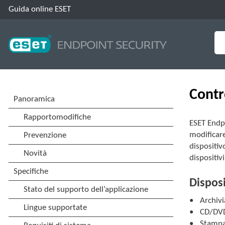
Guida online ESET
Contro
ESET Endpo
modificare
dispositiv
dispositiv
Disposi
Archivi
CD/DV
Stampa