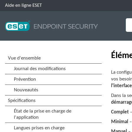
Aide en ligne ESET
Éléme
La configu
vos besoin
l'interface
Dans la s
démarrag
Complet
–
Minimal
–
Manuel
– 