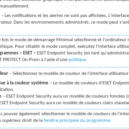
 manuellement.
x
– Les notifications et les alertes ne sont pas affichées. L'interf
rateur. Dans les environnements administrés, ce mode peut s'avér
 fois le mode de démarrage Minimal sélectionné et l'ordinateur red
phique. Pour rétablir le mode complet, exécutez l'interface util
ogrammes
>
ESET
> ESET Endpoint Security (en tant qu'administra
T PROTECT On-Prem à l'aide d'une
politique
.
leur
– Sélectionnez le modèle de couleur de l'interface utilisate
que à la couleur système
– Le modèle de couleurs d'ESET Endpoint
itation.
e
– ESET Endpoint Security aura un modèle de couleurs foncées 
ESET Endpoint Security aura un modèle de couleurs clairs standa
s pouvez également sélectionner le modèle de couleurs de l’inter
n supérieur droit de la
fenêtre principale du programme
.