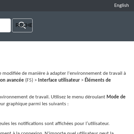
English
tre modifiée de manière à adapter l'environnement de travail à
ion avancée
(F5) >
Interface utilisateur
>
Éléments de
environnement de travail. Utilisez le menu déroulant
Mode de
ur graphique parmi les suivants :
les les notifications sont affichées pour l’utilisateur.
ment à la connexion. N'importe quel utilisateur peut la