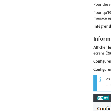
Pour désac
Pour qu'E
menace es
Intégrer 
Informa
Afficher l
écrans
Éta
Configurer
Configurer
Les
l'a