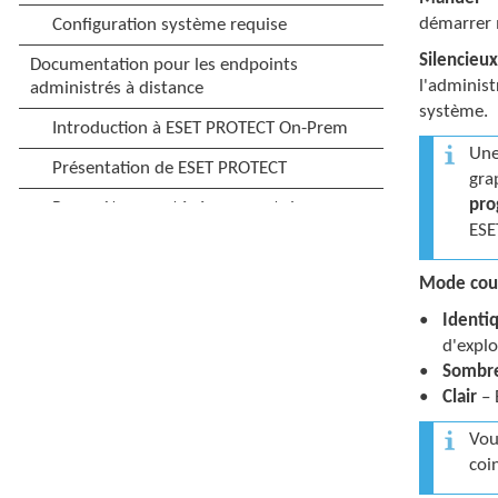
démarrer
Silencieu
l'administ
système.
Une
gra
pr
ESE
Mode cou
Identi
d'explo
Sombr
Clair
– 
Vou
coi